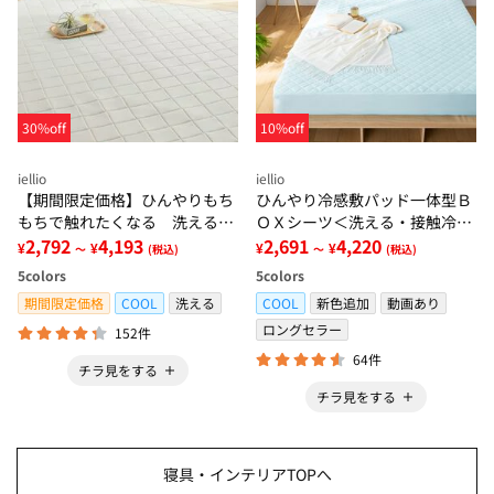
30%off
10%off
iellio
iellio
【期間限定価格】ひんやりもち
ひんやり冷感敷パッド一体型Ｂ
もちで触れたくなる 洗えるラ
ＯＸシーツ＜洗える・接触冷
グ＜低反発・滑りにくい・接触
2,792
4,193
感・抗菌防臭・時短・家事楽・
2,691
4,220
¥
¥
¥
¥
～
(税込)
～
(税込)
冷感・防ダニ・カーペット＞
ボックスシーツ・寝苦しさ対策
5
colors
5
colors
＞
期間限定価格
COOL
洗える
COOL
新色追加
動画あり
ロングセラー
152件
64件
チラ見をする
チラ見をする
寝具・インテリアTOPへ