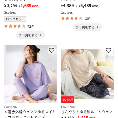
1,639
4,389
5,489
¥ 3,294
¥
¥
¥
(税込)
～
(税込)
2
colors
1
colors
12件
ロングセラー
72件
チラ見をする
チラ見をする
35%off
LAVIENNE
LAVIENNE
＜遠赤外線ウェア＞ゆるスイミ
ひんやり！ゆる涼ルームウェア
ーサッカーセットアップ
1,419
¥ 2,189
¥