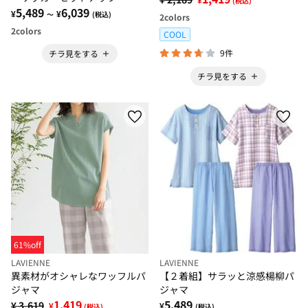
(税込)
5,489
6,039
¥
¥
～
(税込)
2
colors
2
colors
COOL
9件
チラ見をする
チラ見をする
61%off
LAVIENNE
LAVIENNE
異素材がオシャレなワッフルパ
【２着組】サラッと涼感楊柳パ
ジャマ
ジャマ
1,419
5,489
¥ 3,619
¥
¥
(税込)
(税込)