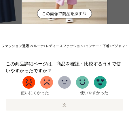
この画像で商品を探す
ファッション通販 ベルーナ
レディースファッション
インナー・下着
パジャマ・
1
この商品詳細ページは、商品を確認・比較するうえで使
か
いやすかったですか？
ら
5
ま
で
使いにくかった
使いやすかった
の
オ
次
プ
シ
ョ
ン