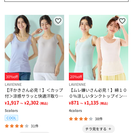
30%off
20%off
LAVIENNE
LAVIENNE
【汗かきさん必見！】＜カップ
【ムレ嫌いさん必見！】綿１０
付＞涼感サラッと快適汗取りタ
０％涼しいタンクトップインナ
ンクトップインナー＜さらりラ
1,917
2,302
ー＜さらりラボ＞
871
1,135
¥
¥
¥
¥
～
(税込)
～
(税込)
ボ＞
5
colors
4
colors
COOL
38件
31件
チラ見をする