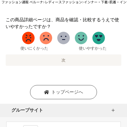
ファッション通販 ベルーナ
レディースファッション
インナー・下着
肌着・イン
1
この商品詳細ページは、商品を確認・比較するうえで使
か
いやすかったですか？
ら
5
ま
で
使いにくかった
使いやすかった
の
オ
次
プ
シ
ョ
ン
を
トップページへ
選
択
し
グループサイト
ま
す。
1