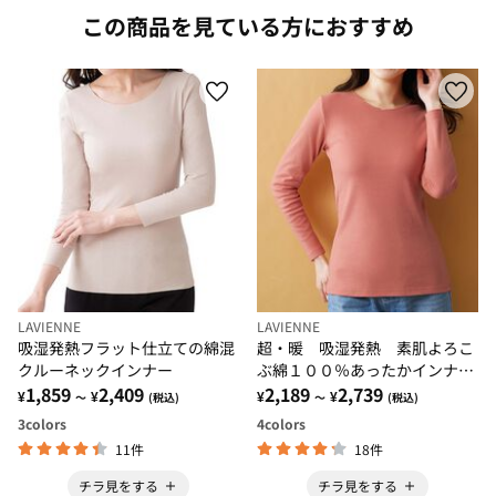
この商品を見ている方におすすめ
LAVIENNE
LAVIENNE
吸湿発熱フラット仕立ての綿混
超・暖 吸湿発熱 素肌よろこ
クルーネックインナー
ぶ綿１００％あったかインナ
1,859
2,409
ー クルーネックインナー
2,189
2,739
¥
¥
¥
¥
～
(税込)
～
(税込)
3
colors
4
colors
11件
18件
チラ見をする
チラ見をする