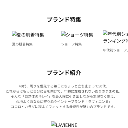
ブランド特集
夏の肌着特集
ショーツ特集
年代別ショーツ
グ特集
ブランド紹介
40代、周りを優先する毎日にちょっと立ち止まって50代、
これからはもっと自分に目を向けて、年齢に左右されないありのままの私。
そんな「自然体のキレイ」を最大限に引き出しながら無理なく整え、
心地よくあなたに寄り添うインナーブランド「ラヴィエンヌ」
ココロとカラダに程よくフィットする機能性が魅力のブランドです。