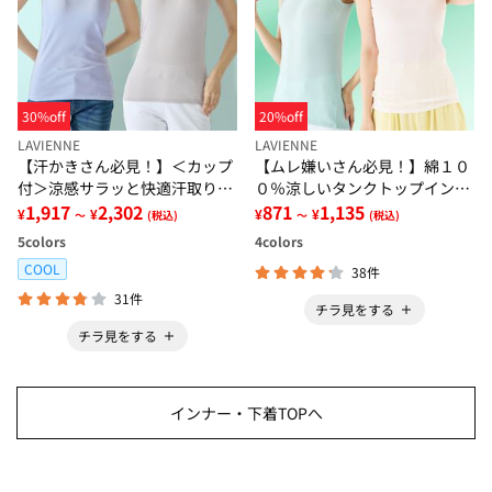
30%off
20%off
LAVIENNE
LAVIENNE
【汗かきさん必見！】＜カップ
【ムレ嫌いさん必見！】綿１０
付＞涼感サラッと快適汗取りタ
０％涼しいタンクトップインナ
ンクトップインナー＜さらりラ
1,917
2,302
ー＜さらりラボ＞
871
1,135
¥
¥
¥
¥
～
(税込)
～
(税込)
ボ＞
5
colors
4
colors
COOL
38件
31件
チラ見をする
チラ見をする
インナー・下着TOPへ