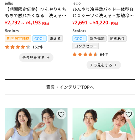
iellio
iellio
【期間限定価格】ひんやりもち
ひんやり冷感敷パッド一体型Ｂ
もちで触れたくなる 洗えるラ
ＯＸシーツ＜洗える・接触冷
グ＜低反発・滑りにくい・接触
2,792
4,193
感・抗菌防臭・時短・家事楽・
2,691
4,220
¥
¥
¥
¥
～
(税込)
～
(税込)
冷感・防ダニ・カーペット＞
ボックスシーツ・寝苦しさ対策
5
colors
5
colors
＞
期間限定価格
COOL
洗える
COOL
新色追加
動画あり
ロングセラー
152件
64件
チラ見をする
チラ見をする
寝具・インテリアTOPへ