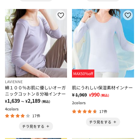
MAX50%off
LAVIENNE
綿１００％お肌に優しいオーガ
肌にうれしい保湿素材インナー
ニックコットン８分袖インナー
990
¥ 1,969
¥
(税込)
1,639
2,189
¥
¥
～
(税込)
2
colors
4
colors
17件
17件
チラ見をする
チラ見をする