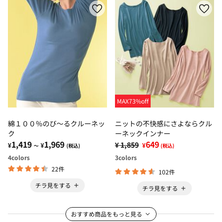
MAX73%off
綿１００％のび～るクルーネッ
ニットの不快感にさよならクル
ク
ーネックインナー
1,419
1,969
649
¥ 1,859
¥
¥
¥
～
(税込)
(税込)
4
colors
3
colors
22件
102件
チラ見をする
チラ見をする
おすすめ商品をもっと見る