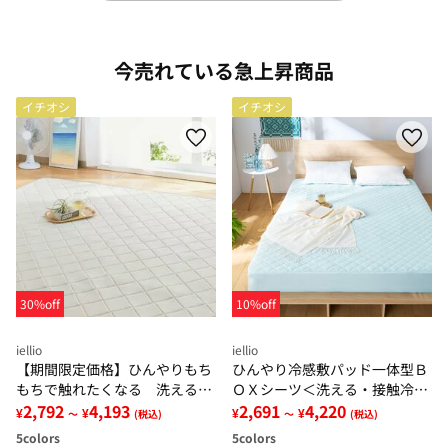
今売れている急上昇商品
イチオシ
イチオシ
30%off
10%off
iellio
iellio
【期間限定価格】ひんやりもち
ひんやり冷感敷パッド一体型Ｂ
もちで触れたくなる 洗えるラ
ＯＸシーツ＜洗える・接触冷
グ＜低反発・滑りにくい・接触
2,792
4,193
感・抗菌防臭・時短・家事楽・
2,691
4,220
¥
¥
¥
¥
～
(税込)
～
(税込)
冷感・防ダニ・カーペット＞
ボックスシーツ・寝苦しさ対策
5
colors
5
colors