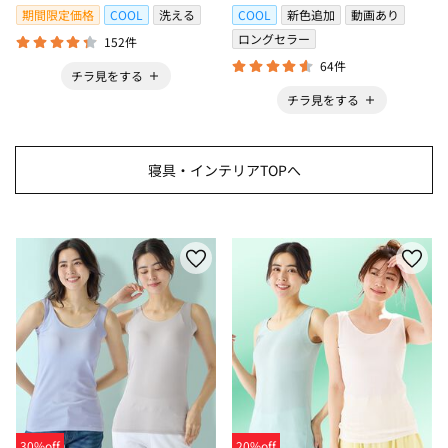
＞
期間限定価格
COOL
洗える
COOL
新色追加
動画あり
ロングセラー
152件
64件
チラ見をする
チラ見をする
寝具・インテリアTOPへ
30%off
20%off