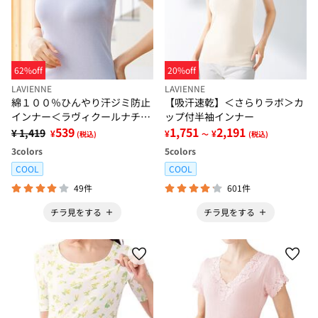
62%off
20%off
LAVIENNE
LAVIENNE
綿１００％ひんやり汗ジミ防止
【吸汗速乾】＜さらりラボ＞カ
インナー＜ラヴィクールナチュ
ップ付半袖インナー
ラル＞
539
1,751
2,191
¥ 1,419
¥
¥
¥
(税込)
～
(税込)
3
colors
5
colors
COOL
COOL
49件
601件
チラ見をする
チラ見をする