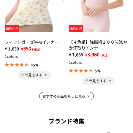
66%off
48%off
フィットガーゼ半袖インナー
【４色組】強撚綿１００％涼や
550
か汗取りインナー
¥ 1,639
¥
(税込)
3,960
¥ 7,689
¥
(税込)
1
colors
1
colors
45件
5件
チラ見をする
チラ見をする
おすすめ商品をもっと見る
ブランド特集