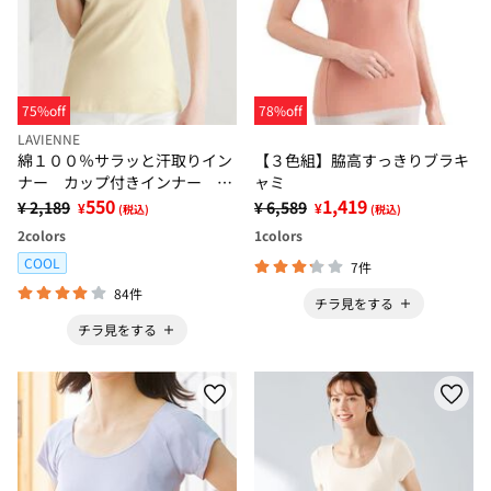
75%off
78%off
LAVIENNE
綿１００％サラッと汗取りイン
【３色組】脇高すっきりブラキ
ナー カップ付きインナー 半
ャミ
袖＜ラヴィクールナチュラル＞
550
1,419
¥ 2,189
¥ 6,589
¥
¥
(税込)
(税込)
2
colors
1
colors
COOL
7件
84件
チラ見をする
チラ見をする