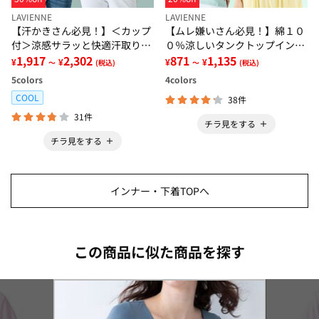
LAVIENNE
LAVIENNE
【汗かきさん必見！】＜カップ
【ムレ嫌いさん必見！】綿１０
付＞涼感サラッと快適汗取りタ
０％涼しいタンクトップインナ
ンクトップインナー＜さらりラ
1,917
2,302
ー＜さらりラボ＞
871
1,135
¥
¥
¥
¥
～
(税込)
～
(税込)
ボ＞
5
colors
4
colors
COOL
38件
31件
チラ見をする
チラ見をする
インナー・下着TOPへ
この商品に似た商品を探す