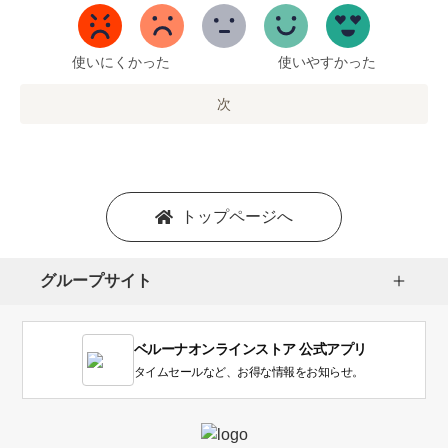
5
ま
で
使いにくかった
使いやすかった
の
オ
次
プ
シ
ョ
ン
を
トップページへ
選
択
し
グループサイト
ま
す。
1
ベルーナオンラインストア 公式アプリ
は
使
タイムセールなど、お得な情報をお知らせ。
い
に
く