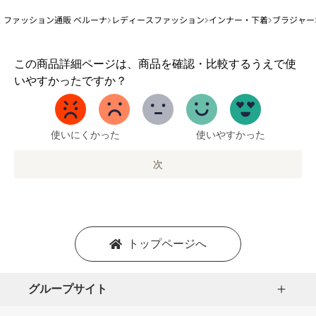
ファッション通販 ベルーナ
レディースファッション
インナー・下着
ブラジャー
1
この商品詳細ページは、商品を確認・比較するうえで使
か
いやすかったですか？
ら
5
ま
で
使いにくかった
使いやすかった
の
オ
次
プ
シ
ョ
ン
を
トップページへ
選
択
し
グループサイト
ま
す。