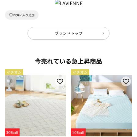
ブランドトップ
今売れている急上昇商品
イチオシ
イチオシ
30%off
10%off