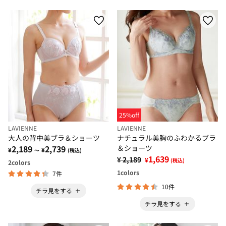
25%off
LAVIENNE
LAVIENNE
大人の背中美ブラ＆ショーツ
ナチュラル美胸のふわかるブラ
2,189
2,739
＆ショーツ
¥
¥
～
(税込)
1,639
¥ 2,189
¥
(税込)
2
colors
1
colors
7件
10件
チラ見をする
チラ見をする