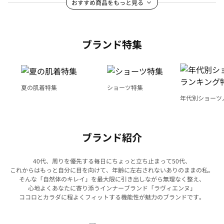
おすすめ商品をもっと見る
ブランド特集
夏の肌着特集
ショーツ特集
年代別ショーツ
グ特集
ブランド紹介
40代、周りを優先する毎日にちょっと立ち止まって50代、
これからはもっと自分に目を向けて、年齢に左右されないありのままの私。
そんな「自然体のキレイ」を最大限に引き出しながら無理なく整え、
心地よくあなたに寄り添うインナーブランド「ラヴィエンヌ」
ココロとカラダに程よくフィットする機能性が魅力のブランドです。