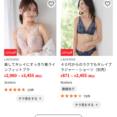
10%off
20%off
LAVIENNE
LAVIENNE
楽してキレイにすっきり美ライ
４０代からのラクでもキレイブ
ンフィットブラ
ラジャー・ショーツ（別売）
2,960
3,455
871
2,455
¥
¥
¥
¥
～
(税込)
～
(税込)
3
colors
6
colors
動画あり
10件
78件
チラ見をする
チラ見をする