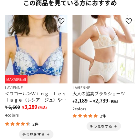
この商品を見ている方におすすめ
MAX50%off
LAVIENNE
LAVIENNE
＜ワコール＞Ｗｉｎｇ Ｌｅｓ
大人の脇高ブラ＆ショーツ
ｉａｇｅ（レシアージュ）やさ
2,189
2,739
¥
¥
～
(税込)
しくフィット ブラ
3,289
¥ 6,600
¥
(税込)
2
colors
4
colors
2件
2件
チラ見をする
チラ見をする