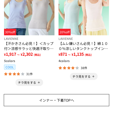
30%off
20%off
LAVIENNE
LAVIENNE
【汗かきさん必見！】＜カップ
【ムレ嫌いさん必見！】綿１０
付＞涼感サラッと快適汗取りタ
０％涼しいタンクトップインナ
ンクトップインナー＜さらりラ
1,917
2,302
ー＜さらりラボ＞
871
1,135
¥
¥
¥
¥
～
(税込)
～
(税込)
ボ＞
5
colors
4
colors
COOL
38件
31件
チラ見をする
チラ見をする
インナー・下着TOPへ