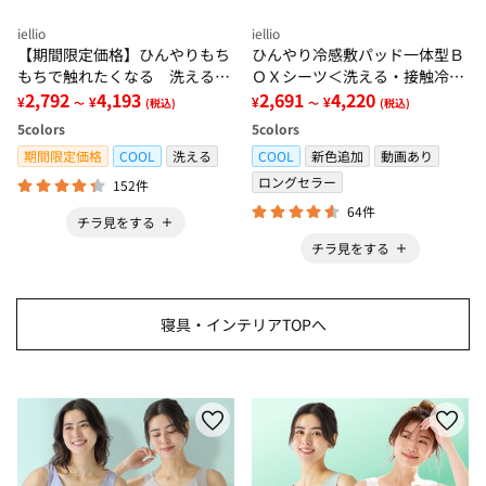
iellio
iellio
【期間限定価格】ひんやりもち
ひんやり冷感敷パッド一体型Ｂ
もちで触れたくなる 洗えるラ
ＯＸシーツ＜洗える・接触冷
グ＜低反発・滑りにくい・接触
2,792
4,193
感・抗菌防臭・時短・家事楽・
2,691
4,220
¥
¥
¥
¥
～
(税込)
～
(税込)
冷感・防ダニ・カーペット＞
ボックスシーツ・寝苦しさ対策
5
colors
5
colors
＞
期間限定価格
COOL
洗える
COOL
新色追加
動画あり
ロングセラー
152件
64件
チラ見をする
チラ見をする
寝具・インテリアTOPへ