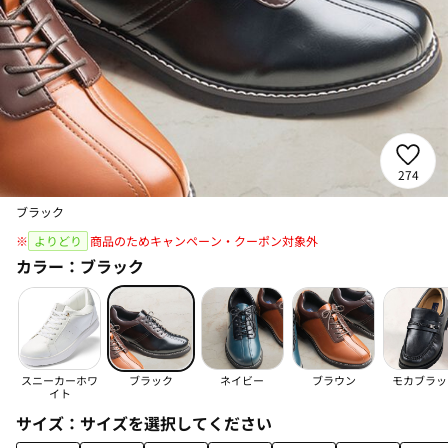
274
ブラック
※
よりどり
商品のためキャンペーン・クーポン対象外
カラー：
ブラック
スニーカーホワ
ブラック
ネイビー
ブラウン
モカブラッ
イト
サイズ：
サイズを選択してください