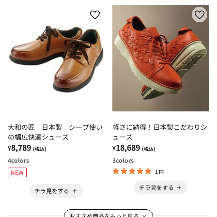
大和の匠 日本製 シープ使い
軽さに納得！日本製こだわりシ
の幅広快適シューズ
ューズ
8,789
18,689
¥
¥
(税込)
(税込)
4
colors
3
colors
1件
NEW
チラ見をする
チラ見をする
おすすめ商品をもっと見る