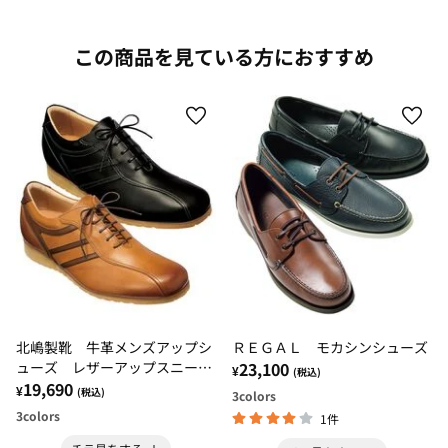
この商品を見ている方におすすめ
北嶋製靴 牛革メンズアップシ
ＲＥＧＡＬ モカシンシューズ
ューズ レザーアップスニーカ
23,100
¥
(税込)
ー
19,690
¥
(税込)
3
colors
3
colors
1件