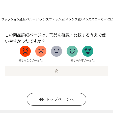
ファッション通販 ベルーナ
メンズファッション
メンズ靴
メンズスニーカー
コ
1
この商品詳細ページは、商品を確認・比較するうえで使
か
いやすかったですか？
ら
5
ま
で
使いにくかった
使いやすかった
の
オ
次
プ
シ
ョ
ン
を
トップページへ
選
択
し