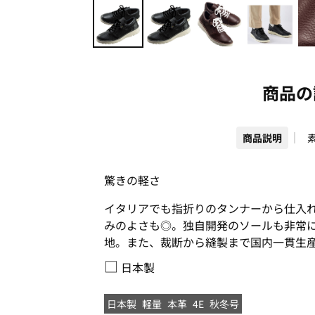
商品の
商品説明
驚きの軽さ
イタリアでも指折りのタンナーから仕入
みのよさも◎。独自開発のソールも非常
地。また、裁断から縫製まで国内一貫生
□
日本製
日本製
軽量
本革
4E
秋冬号