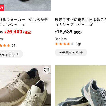
ff
ガルウォーカー やわらかデ
履きやすさに驚き！日本製こ
スキンシューズ
りカジュアルシューズ
26,400
18,689
¥
¥
00
(税込)
(税込)
rs
3
colors
6件
2件
チラ見をする
ラ見をする