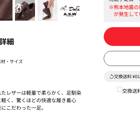
詳細
素材・サイズ
交換送料 ¥
れたレザーは軽量で柔らかく、足馴染
に軽く、驚くほどの快適な履き着心
産にこだわった一足。