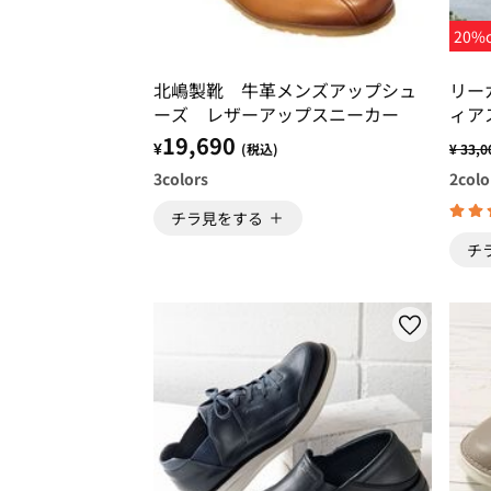
20%o
北嶋製靴 牛革メンズアップシュ
リー
ーズ レザーアップスニーカー
ィア
19,690
¥
(税込)
¥ 33,0
3
colors
2
colo
チラ見をする
チ