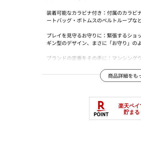
装着可能なカラビナ付き：付属のカラビ
ートバッグ・ボトムスのベルトループな
プレイを見守るお守りに：緊張するショ
ギン型のデザイン、まさに「お守り」の
ブランドの定番をその手に：マンシング
ルフシーンに取り入れ、機能性と遊び心
商品詳細をも
※世界共通デザインとなるため、サイズ
あります。
夏号
商品番号：
OFDQ-00219