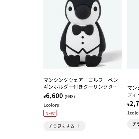
マンシングウェア ゴルフ ペン
ギンホルダー付きクーリングタオ
マン
ル
フィ
6,600
¥
(税込)
2,
¥
1
colors
1
colo
NEW
チ
チラ見をする