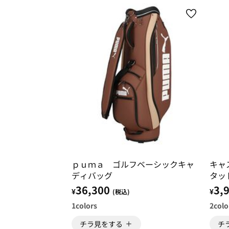
ｐｕｍａ ゴルフベーシックキャ
キャ
ディバッグ
タッ
36,300
3,
¥
¥
(税込)
1
colors
2
colo
チラ見をする
チ