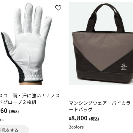
スコ 雨・汗に強い！ナノス
ドグローブ２枚組
マンシングウェア バイカラ
ートバッグ
960
(税込)
8,800
¥
(税込)
rs
2
colors
ラ見をする