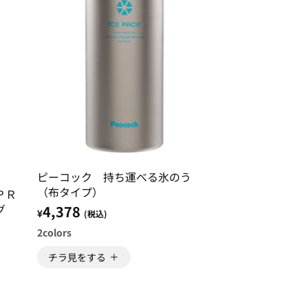
ピーコック 持ち運べる氷のう
（布タイプ）
ＰＲ
グ
4,378
¥
(税込)
2
colors
チラ見をする