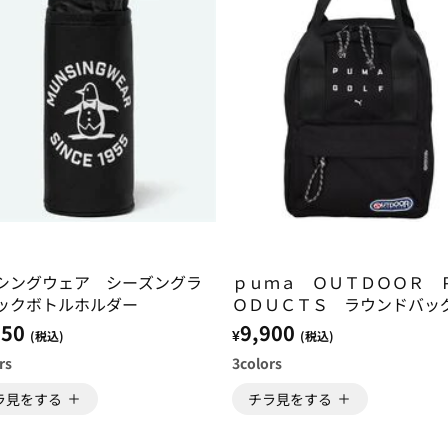
シングウェア シーズングラ
ｐｕｍａ ＯＵＴＤＯＯＲ 
ックボトルホルダー
ＯＤＵＣＴＳ ラウンドバッ
750
9,900
¥
(税込)
(税込)
rs
3
colors
ラ見をする
チラ見をする