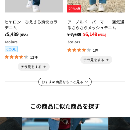
20%off
ヒヤロン ひえさら爽快カラー
アーノルド パーマー 空気通
デニム
るさらさらメッシュデニム
5,489
6,149
¥ 7,689
¥
¥
(税込)
(税込)
4
colors
3
colors
COOL
1件
12件
チラ見をする
チラ見をする
おすすめ商品をもっと見る
この商品に似た商品を探す