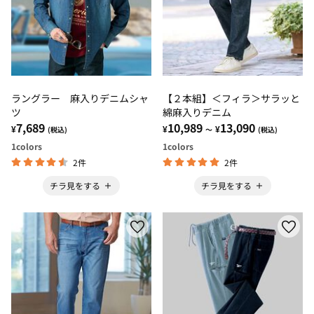
ラングラー 麻入りデニムシャ
【２本組】＜フィラ＞サラッと
ツ
綿麻入りデニム
7,689
10,989
13,090
¥
¥
¥
(税込)
～
(税込)
1
colors
1
colors
2件
2件
チラ見をする
チラ見をする