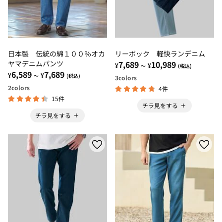
日本製 伝統の綿１００％オカ
リーボック 軽快ランデニム
ヤマデニムパンツ
7,689
10,989
¥
¥
～
(税込)
6,589
7,689
¥
¥
～
(税込)
3
colors
2
colors
4件
15件
チラ見をする
チラ見をする