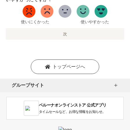
ら
5
ま
で
使いにくかった
使いやすかった
の
オ
次
プ
シ
ョ
ン
を
トップページへ
選
択
し
グループサイト
ま
す。
1
ベルーナオンラインストア 公式アプリ
は
使
タイムセールなど、お得な情報をお知らせ。
い
に