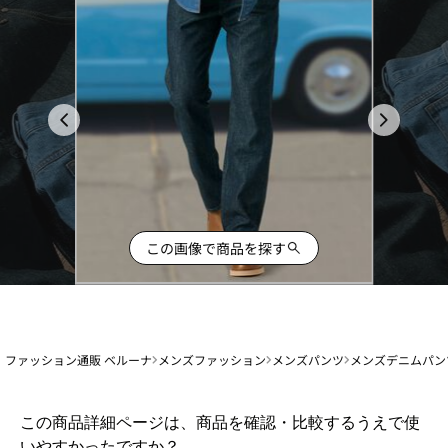
この画像で商品を探す
ファッション通販 ベルーナ
メンズファッション
メンズパンツ
メンズデニムパン
1
この商品詳細ページは、商品を確認・比較するうえで使
か
いやすかったですか？