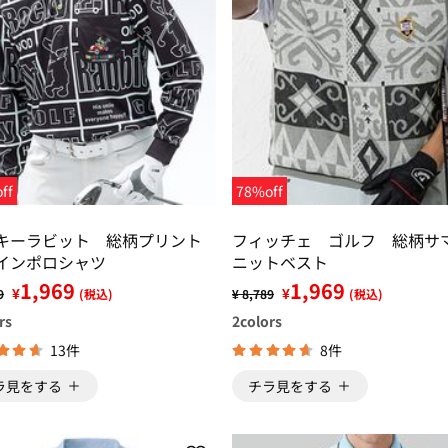
ff
78%off
キーラビット 総柄プリント
フィッチェ ゴルフ 総柄サ
インポロシャツ
ニットベスト
1,969
1,969
¥
¥
9
(税込)
¥ 8,789
(税込)
rs
2
colors
13件
8件
ラ見をする
チラ見をする