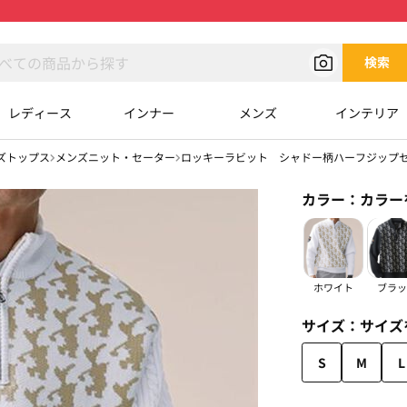
検索
レディース
インナー
メンズ
インテリア
ズトップス
メンズニット・セーター
ロッキーラビット シャドー柄ハーフジップ
カラー：
カラー
ホワイト
ブラッ
サイズ：
サイズ
S
M
L