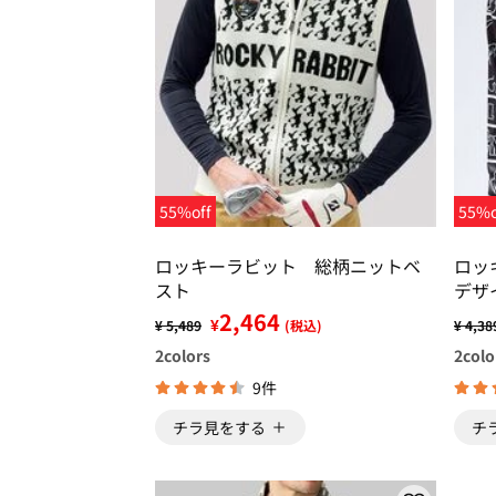
55%off
55%o
ロッキーラビット 総柄ニットベ
ロッ
スト
デザ
2,464
¥
¥ 5,489
(税込)
¥ 4,38
2
colors
2
colo
9件
チラ見をする
チ