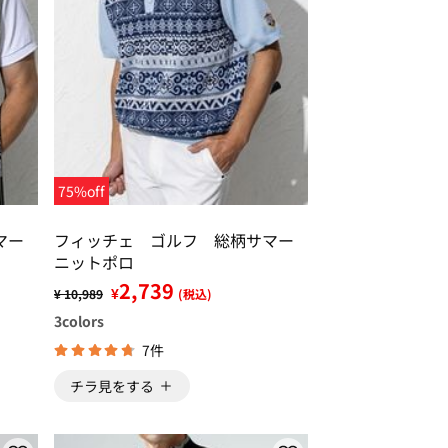
75%off
マー
フィッチェ ゴルフ 総柄サマー
ニットポロ
2,739
¥
¥ 10,989
(税込)
3
colors
7件
チラ見をする