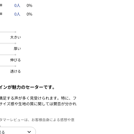
0人
0%
0人
0%
大きい
厚い
伸びる
透ける
インが魅力のセーターです。
満足する声が多く見受けられます。特に、フ
サイズ感や生地の質に関しては賛否が分かれ
スタマーレビューは、お客様自身による感想や意
。
見る