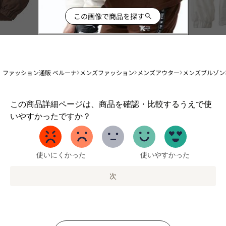
この画像で商品を探す
ファッション通販 ベルーナ
メンズファッション
メンズアウター
メンズブルゾン
1
この商品詳細ページは、商品を確認・比較するうえで使
か
いやすかったですか？
ら
5
ま
で
使いにくかった
使いやすかった
の
オ
次
プ
シ
ョ
ン