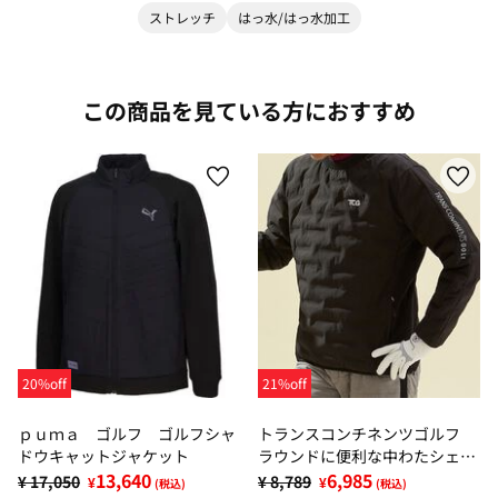
ストレッチ
はっ水/はっ水加工
この商品を見ている方におすすめ
20%off
21%off
ｐｕｍａ ゴルフ ゴルフシャ
トランスコンチネンツゴルフ
ドウキャットジャケット
ラウンドに便利な中わたシェル
13,640
ジャケット
6,985
¥ 17,050
¥ 8,789
¥
¥
(税込)
(税込)