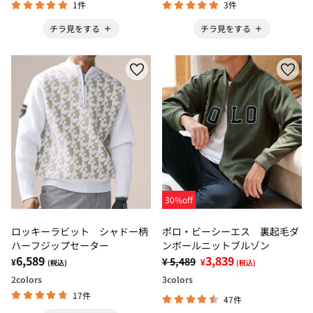
1件
3件
チラ見をする
チラ見をする
30%off
ロッキーラビット シャドー柄
ポロ・ビーシーエス 裏起毛ダ
ハーフジップセーター
ンボールニットブルゾン
6,589
3,839
¥ 5,489
¥
¥
(税込)
(税込)
2
colors
3
colors
17件
47件