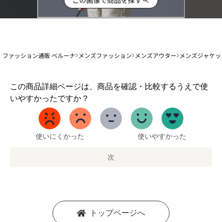
ファッション通販 ベルーナ
メンズファッション
メンズアウター
メンズジャケッ
1
この商品詳細ページは、商品を確認・比較するうえで使
か
いやすかったですか？
ら
5
ま
で
使いにくかった
使いやすかった
の
オ
次
プ
シ
ョ
ン
を
トップページへ
選