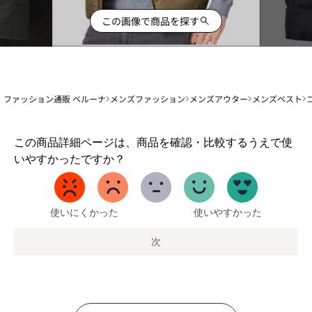
この画像で商品を探す
ファッション通販 ベルーナ
メンズファッション
メンズアウター
メンズベスト
1
この商品詳細ページは、商品を確認・比較するうえで使
か
いやすかったですか？
ら
5
ま
で
使いにくかった
使いやすかった
の
オ
次
プ
シ
ョ
ン