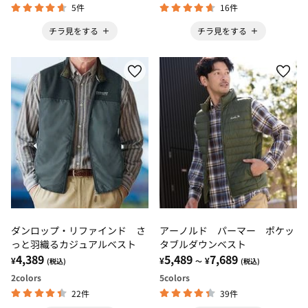
5件
16件
チラ見をする
チラ見をする
ダンロップ・リファインド さ
アーノルド パーマー ポケッ
っと羽織るカジュアルベスト
タブルダウンベスト
4,389
5,489
7,689
¥
¥
¥
(税込)
～
(税込)
2
colors
5
colors
22件
39件