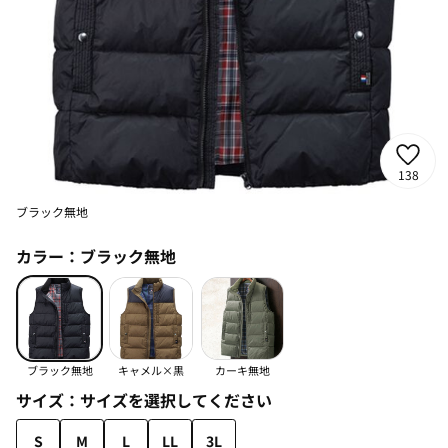
138
ブラック無地
カラー：
ブラック無地
ブラック無地
キャメル×黒
カーキ無地
サイズ：
サイズを選択してください
S
M
L
LL
3L