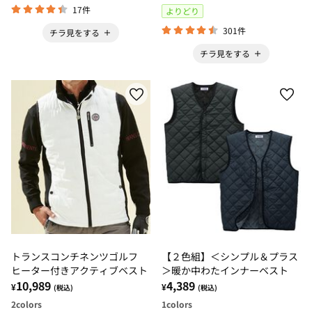
17件
よりどり
301件
チラ見をする
チラ見をする
トランスコンチネンツゴルフ
【２色組】＜シンプル＆プラス
ヒーター付きアクティブベスト
＞暖か中わたインナーベスト
10,989
4,389
¥
¥
(税込)
(税込)
2
colors
1
colors