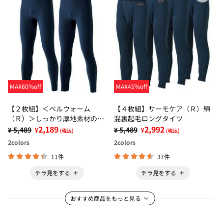
MAX60%off
MAX45%off
【２枚組】＜ベルウォーム
【４枚組】サーモケア（Ｒ）綿
（Ｒ）＞しっかり厚地素材の＋
混裏起毛ロングタイツ
４℃暖かインナー ロングタイ
2,189
2,992
¥ 5,489
¥ 5,489
¥
¥
(税込)
(税込)
ツ
2
colors
2
colors
11件
37件
チラ見をする
チラ見をする
おすすめ商品をもっと見る