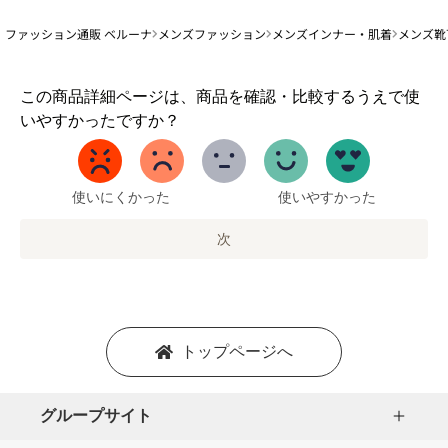
ファッション通販 ベルーナ
メンズファッション
メンズインナー・肌着
メンズ靴
1
この商品詳細ページは、商品を確認・比較するうえで使
か
いやすかったですか？
ら
5
ま
で
使いにくかった
使いやすかった
の
オ
次
プ
シ
ョ
ン
を
トップページへ
選
択
し
グループサイト
ま
す。