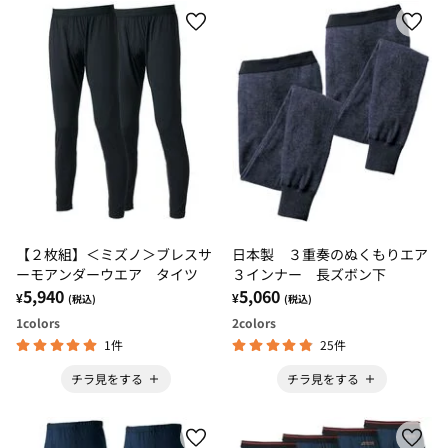
【２枚組】＜ミズノ＞ブレスサ
日本製 ３重奏のぬくもりエア
ーモアンダーウエア タイツ
３インナー 長ズボン下
5,940
5,060
¥
¥
(税込)
(税込)
1
colors
2
colors
1件
25件
チラ見をする
チラ見をする