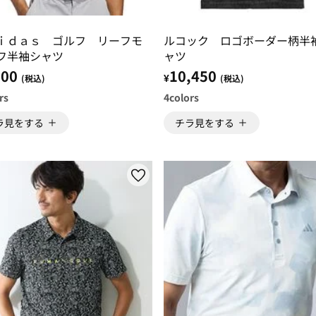
ｉｄａｓ ゴルフ リーフモ
ルコック ロゴボーダー柄半
フ半袖シャツ
ャツ
700
10,450
¥
(税込)
(税込)
rs
4
colors
ラ見をする
チラ見をする