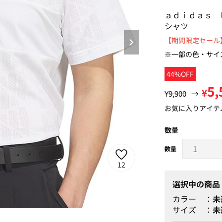
ａｄｉｄａｓ 
シャツ
【期間限定セール】
※一部の色・サイ
44%OFF
5,
¥
¥9,900
→
お気に入りアイテ
数量
12
選択中の商品
カラー
未
サイズ
未
ホワイト