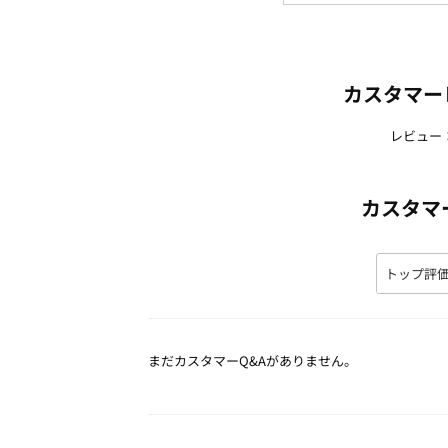
■サイズ
M/L/XL
カスタマー
※世界共通デザインとなるため、サイズ
あります。
レビュー
□洗濯機OK
□
洗濯機OK
カスタマ
ネット限定
夏号
商品番号：
OWD1-00387
まだカスタマーQ&Aがありません。