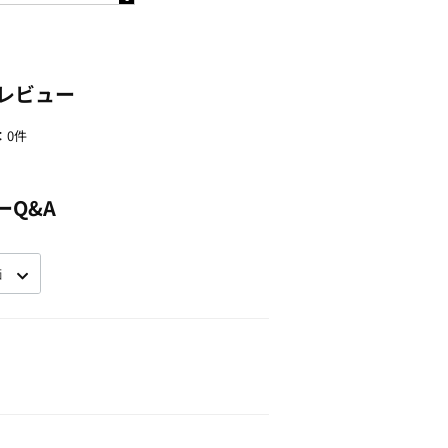
レビュー
・色・および使用が変更となる場合が
：0件
ーQ&A