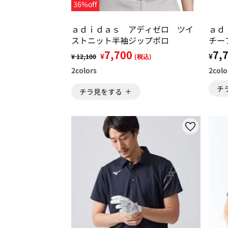
36%off
ａｄｉｄａｓ アディゼロ ツイ
ａｄ
ストニット半袖ジップポロ
チー
7,700
7,
¥
¥
¥ 12,100
(税込)
2
colors
2
colo
チ
チラ見をする