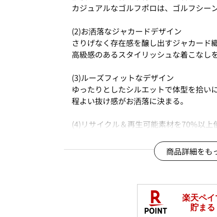
カジュアルなゴルフポロは、ゴルフシー
(2)お洒落なジャカードデザイン
さりげなく存在感を醸し出すジャカード
高級感のあるスタイリッシュな着こなし
(3)ルーズフィットなデザイン
ゆったりとしたシルエットで体型を拾い
程よい抜け感がお洒落に決まる。
(4)リサイクル＆再生可能素材を70%以上
リサイクル素材を選択することで、これ
して廃棄物の削減に役立てている。
商品詳細をも
また、再生可能素材を選択することは、
も繋がります。
■カラー
ホワイト/アルミナ