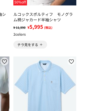
50%off
袖シ
ルコックスポルティフ モノグラ
ム柄ジャカード半袖シャツ
5,995
¥
¥ 11,990
(税込)
2
colors
チラ見をする