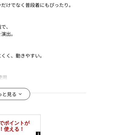
ンだけでなく普段着にもぴったり。
織で、
を演出。
にくく、動きやすい。
使用
まで作られてきた製品の素材を再利用
っと見る
限りある資源への依存を減らすことに