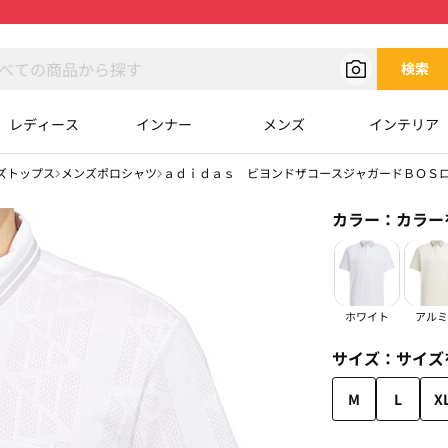
検索
レディース
インナー
メンズ
インテリア
ズトップス
メンズポロシャツ
ａｄｉｄａｓ ビヨンドザコースジャガードＢＯＳ
カラー：
カラー
ホワイト
アルミ
サイズ：
サイズ
M
L
X