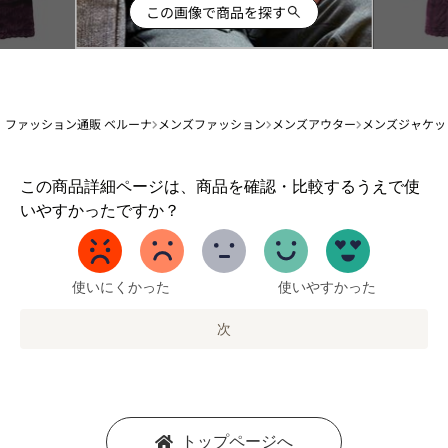
この画像で商品を探す
ファッション通販 ベルーナ
メンズファッション
メンズアウター
メンズジャケッ
1
この商品詳細ページは、商品を確認・比較するうえで使
か
いやすかったですか？
ら
5
ま
で
使いにくかった
使いやすかった
の
オ
次
プ
シ
ョ
ン
を
トップページへ