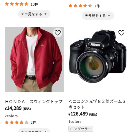
10件
2件
チラ見をする
チラ見をする
＜ニコン＞光学８３倍ズーム３
ＨＯＮＤＡ スウィングトップ
点セット
14,289
¥
(税込)
126,489
¥
(税込)
2
colors
1
colors
2件
ロングセラー