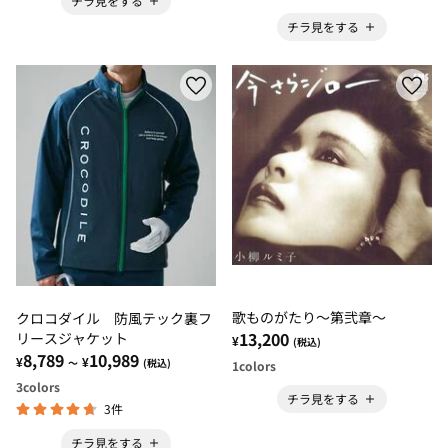
チラ見をする
チラ見をする
歌ものがたり～第弐章～
クロコダイル 防風テック裏フ
13,200
リースジャケット
¥
(税込)
8,789
10,989
¥
¥
～
(税込)
1
colors
3
colors
チラ見をする
3件
チラ見をする