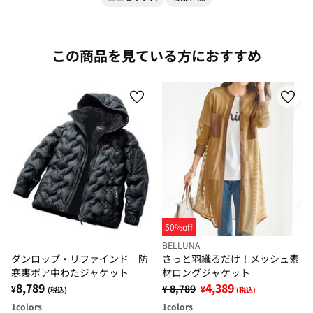
この商品を見ている方におすすめ
50%off
BELLUNA
ダンロップ・リファインド 防
さっと羽織るだけ！メッシュ素
寒裏ボア中わたジャケット
材ロングジャケット
8,789
4,389
¥ 8,789
¥
¥
(税込)
(税込)
1
colors
1
colors