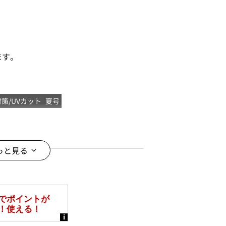
」
ます。
対策/UVカット
夏号
っと見る