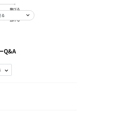
伸びる
見る
透ける
ーQ&A