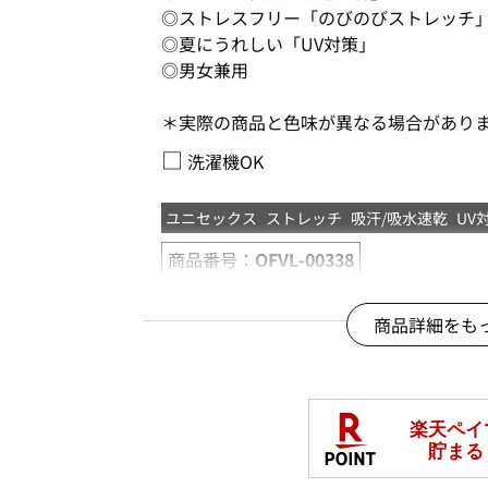
◎ストレスフリー「のびのびストレッチ
◎夏にうれしい「UV対策」
◎男女兼用
＊実際の商品と色味が異なる場合があり
□
洗濯機OK
ユニセックス
ストレッチ
吸汗/吸水速乾
UV
商品番号：
OFVL-00338
商品詳細をも