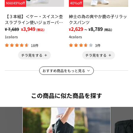
MAX49%off
40%off
【３本組】＜ケー・スイス＞杢
紳士の為の爽やか鹿の子リラッ
スラブライン使いジョガーパン
クスパンツ
ツ
3,949
2,629
8,789
¥ 7,689
¥
¥
¥
(税込)
～
(税込)
1
colors
4
colors
18件
3件
チラ見をする
チラ見をする
おすすめ商品をもっと見る
この商品に似た商品を探す