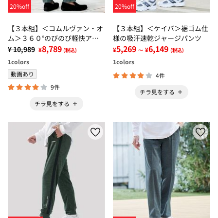
20%off
20%off
【３本組】＜コムルヴァン・オ
【３本組】＜ケイパ＞裾ゴム仕
ム＞３６０°のびのび軽快アク
様の吸汗速乾ジャージパンツ
ティブパンツ
8,789
5,269
6,149
¥ 10,989
¥
¥
¥
(税込)
～
(税込)
1
colors
1
colors
動画あり
4件
9件
チラ見をする
チラ見をする