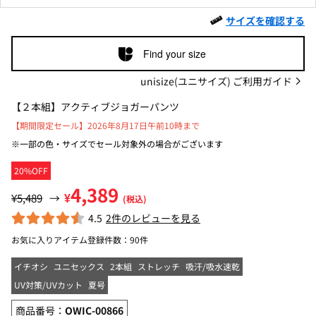
サイズを確認する
Find your size
unisize(ユニサイズ) ご利用ガイド
【２本組】アクティブジョガーパンツ
【期間限定セール】2026年8月17日午前10時まで
※一部の色・サイズでセール対象外の場合がございます
20%OFF
4,389
¥
¥5,489
→
(税込)
4.5
2件のレビューを見る
お気に入りアイテム登録件数：
90件
イチオシ
ユニセックス
2本組
ストレッチ
吸汗/吸水速乾
UV対策/UVカット
夏号
商品番号：
OWIC-00866