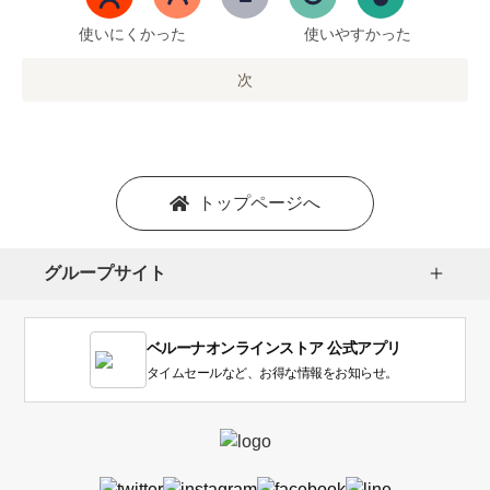
ま
で
使いにくかった
使いやすかった
の
オ
次
プ
シ
ョ
ン
を
トップページへ
選
択
し
グループサイト
ま
す。
1
ベルーナオンラインストア 公式アプリ
は
使
タイムセールなど、お得な情報をお知らせ。
い
に
く
か
っ