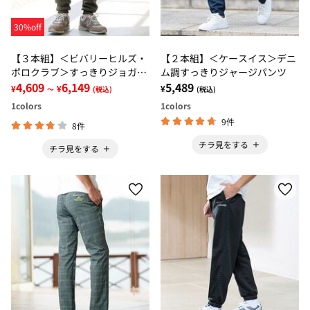
30%off
【３本組】＜ビバリーヒルズ・
【２本組】＜ケースイス＞デニ
ポロクラブ＞すっきりジョガー
ム調すっきりジャージパンツ
パンツ
4,609
6,149
5,489
¥
¥
¥
～
(税込)
(税込)
1
colors
1
colors
9件
8件
チラ見をする
チラ見をする