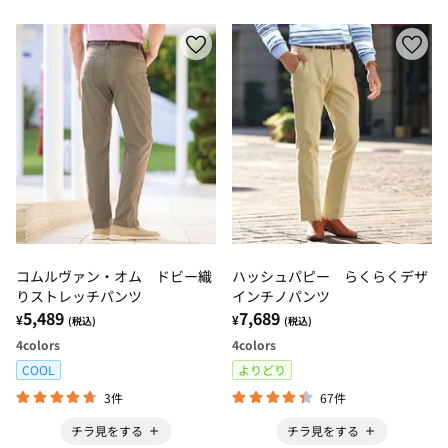
コムルヴァン・オム ドビー織
ハッシュパピー らくらくデザ
りストレッチパンツ
インチノパンツ
5,489
7,689
¥
¥
(税込)
(税込)
4
colors
4
colors
COOL
よりどり
3件
67件
チラ見をする
チラ見をする