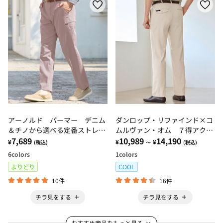
アーノルド パーマー デニム
ダンロップ・リファインド×コ
＆チノから選べる定番ストレッ
ムルヴァン・オム ７得アクテ
チパンツ
7,689
ィブチノパンツ
10,989
14,190
¥
¥
¥
(税込)
～
(税込)
6
colors
1
colors
よりどり
COOL
10件
16件
チラ見をする
チラ見をする
おすすめ商品をもっと見る