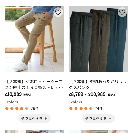
【２本組】＜ポロ・ビーシーエ
【３本組】杢調あったかリラッ
ス＞紳士の１６０％ストレッチ
クスパンツ
チノパンツ
10,989
8,789
10,989
¥
¥
¥
(税込)
～
(税込)
1
colors
1
colors
26件
74件
チラ見をする
チラ見をする