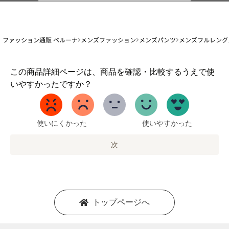
ファッション通販 ベルーナ
メンズファッション
メンズパンツ
メンズフルレング
1
この商品詳細ページは、商品を確認・比較するうえで使
か
いやすかったですか？
ら
5
ま
で
使いにくかった
使いやすかった
の
オ
次
プ
シ
ョ
ン
を
トップページへ
選
択