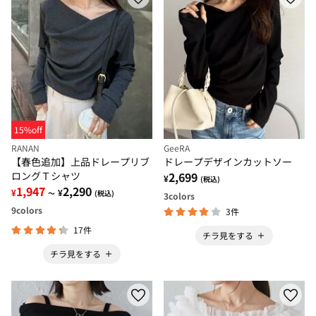
15%off
RANAN
GeeRA
【春色追加】上品ドレープリブ
ドレープデザインカットソー
ロングＴシャツ
2,699
¥
(税込)
1,947
2,290
¥
¥
～
(税込)
3
colors
9
colors
3件
17件
チラ見をする
チラ見をする