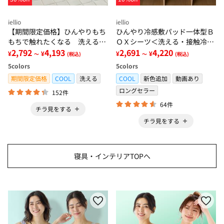
iellio
iellio
【期間限定価格】ひんやりもち
ひんやり冷感敷パッド一体型Ｂ
もちで触れたくなる 洗えるラ
ＯＸシーツ＜洗える・接触冷
グ＜低反発・滑りにくい・接触
2,792
4,193
感・抗菌防臭・時短・家事楽・
2,691
4,220
¥
¥
¥
¥
～
(税込)
～
(税込)
冷感・防ダニ・カーペット＞
ボックスシーツ・寝苦しさ対策
5
colors
5
colors
＞
期間限定価格
COOL
洗える
COOL
新色追加
動画あり
ロングセラー
152件
64件
チラ見をする
チラ見をする
寝具・インテリアTOPへ