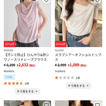
20%off
64%off
RANAN
GeeRA
【汗シミ防止】ひんやり&防シ
スラブシアーオフショルトップ
ワノースリドレープブラウス
ス
2,632
1,089
¥ 3,290
¥ 2,999
¥
¥
(税込)
(税込)
4
colors
1
colors
COOL
1件
2件
チラ見をする
チラ見をする