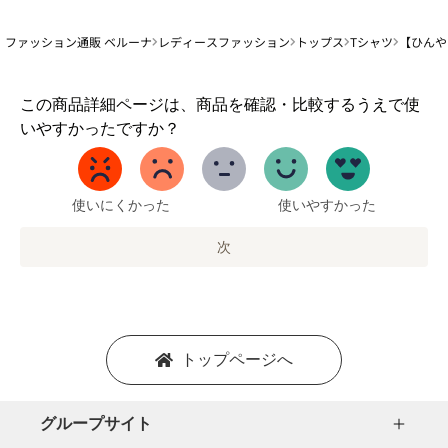
ファッション通販 ベルーナ
レディースファッション
トップス
Tシャツ
【ひんや
1
この商品詳細ページは、商品を確認・比較するうえで使
か
いやすかったですか？
ら
5
ま
で
使いにくかった
使いやすかった
の
オ
次
プ
シ
ョ
ン
を
トップページへ
選
択
し
グループサイト
ま