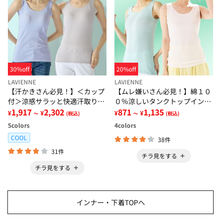
30%off
20%off
LAVIENNE
LAVIENNE
【汗かきさん必見！】＜カップ
【ムレ嫌いさん必見！】綿１０
付＞涼感サラッと快適汗取りタ
０％涼しいタンクトップインナ
ンクトップインナー＜さらりラ
1,917
2,302
ー＜さらりラボ＞
871
1,135
¥
¥
¥
¥
～
(税込)
～
(税込)
ボ＞
5
colors
4
colors
COOL
38件
31件
チラ見をする
チラ見をする
インナー・下着TOPへ