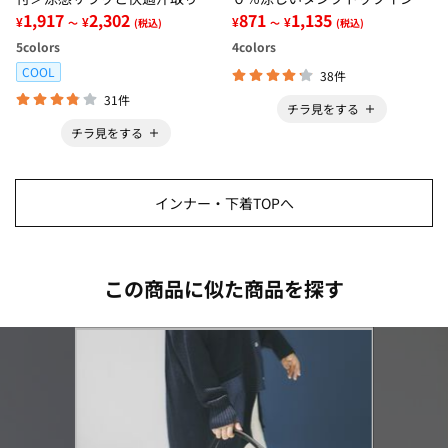
ンクトップインナー＜さらりラ
1,917
2,302
ー＜さらりラボ＞
871
1,135
¥
¥
¥
¥
～
(税込)
～
(税込)
ボ＞
5
colors
4
colors
COOL
38件
31件
チラ見をする
チラ見をする
インナー・下着TOPへ
この商品に似た商品を探す