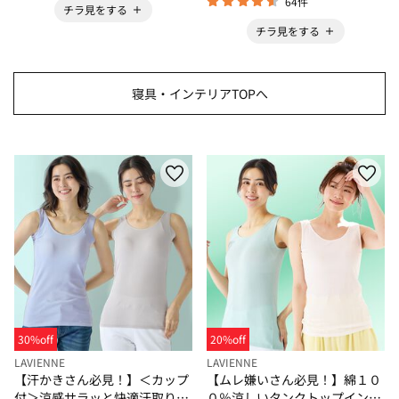
64件
チラ見をする
チラ見をする
寝具・インテリアTOPへ
30%off
20%off
LAVIENNE
LAVIENNE
【汗かきさん必見！】＜カップ
【ムレ嫌いさん必見！】綿１０
付＞涼感サラッと快適汗取りタ
０％涼しいタンクトップインナ