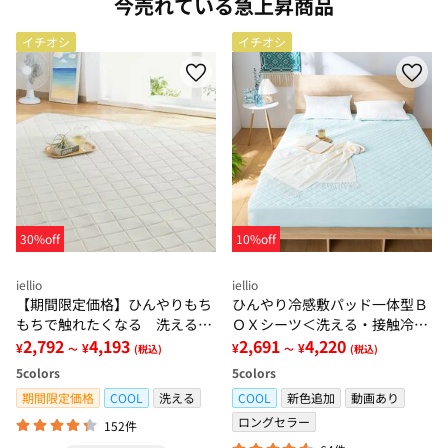
今売れている急上昇商品
イチオシ
イチオシ
30%off
10%off
iellio
iellio
【期間限定価格】ひんやりもち
ひんやり冷感敷パッド一体型Ｂ
もちで触れたくなる 洗えるラ
ＯＸシーツ＜洗える・接触冷
グ＜低反発・滑りにくい・接触
2,792
4,193
感・抗菌防臭・時短・家事楽・
2,691
4,220
¥
¥
¥
¥
～
(税込)
～
(税込)
冷感・防ダニ・カーペット＞
ボックスシーツ・寝苦しさ対策
5
colors
5
colors
＞
期間限定価格
COOL
洗える
COOL
新色追加
動画あり
ロングセラー
152件