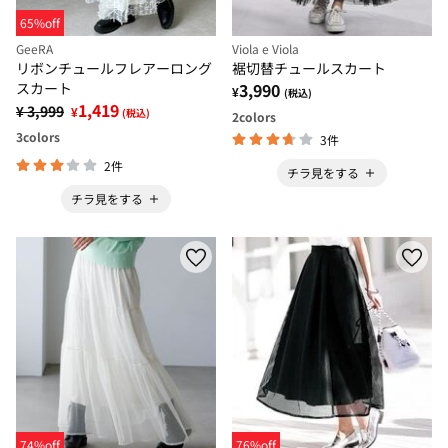
65%off
GeeRA
Viola e Viola
リボンチュールフレアーロング
裾切替チュールスカート
スカート
3,990
¥
(税込)
1,419
¥ 3,999
¥
(税込)
2
colors
3
colors
3件
2件
チラ見をする
チラ見をする
74%off
76%off