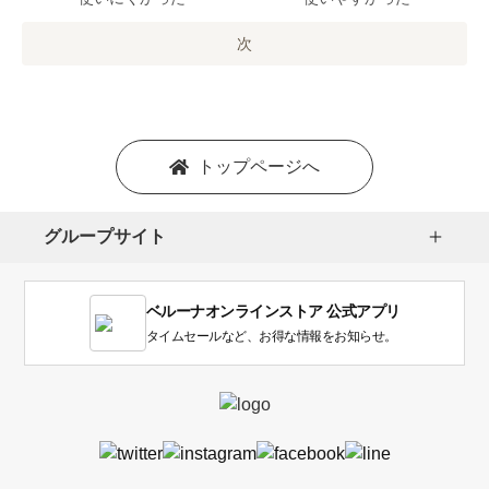
の
オ
次
プ
シ
ョ
ン
を
トップページへ
選
択
し
グループサイト
ま
す。
1
ベルーナオンラインストア 公式アプリ
は
使
タイムセールなど、お得な情報をお知らせ。
い
に
く
か
っ
た