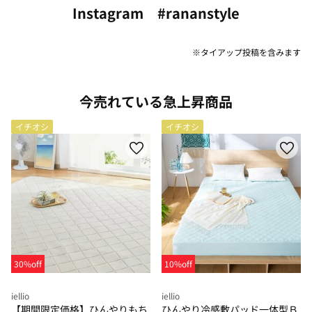
Instagram #rananstyle
※タイアップ投稿を含みます
今売れている急上昇商品
イチオシ
イチオシ
30%off
10%off
iellio
iellio
【期間限定価格】ひんやりもち
ひんやり冷感敷パッド一体型Ｂ