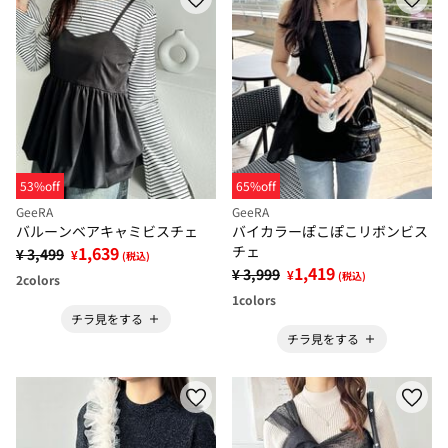
53%off
65%off
GeeRA
GeeRA
バルーンベアキャミビスチェ
バイカラーぽこぽこリボンビス
1,639
チェ
¥ 3,499
¥
(税込)
1,419
¥ 3,999
¥
(税込)
2
colors
1
colors
チラ見をする
チラ見をする