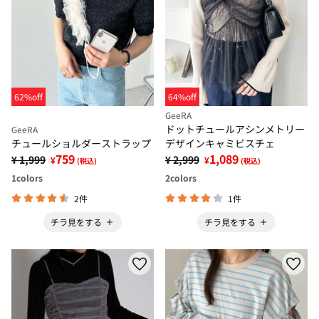
62%off
64%off
GeeRA
ドットチュールアシンメトリー
GeeRA
チュールショルダーストラップ
デザインキャミビスチェ
759
1,089
¥ 1,999
¥ 2,999
¥
¥
(税込)
(税込)
1
colors
2
colors
2件
1件
チラ見をする
チラ見をする