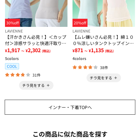
30%off
20%off
LAVIENNE
LAVIENNE
【汗かきさん必見！】＜カップ
【ムレ嫌いさん必見！】綿１０
付＞涼感サラッと快適汗取りタ
０％涼しいタンクトップインナ
ンクトップインナー＜さらりラ
1,917
2,302
ー＜さらりラボ＞
871
1,135
¥
¥
¥
¥
～
(税込)
～
(税込)
ボ＞
5
colors
4
colors
COOL
38件
31件
チラ見をする
チラ見をする
インナー・下着TOPへ
この商品に似た商品を探す