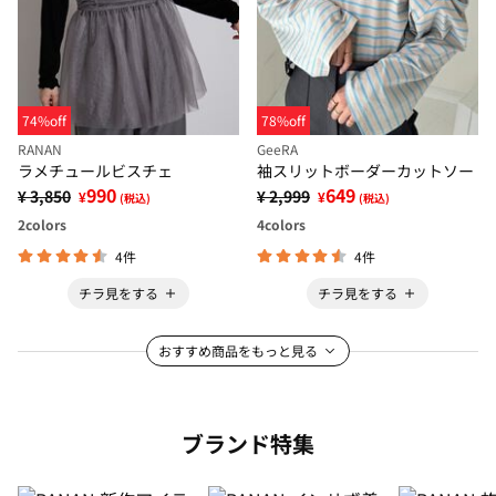
74%off
78%off
RANAN
GeeRA
ラメチュールビスチェ
袖スリットボーダーカットソー
990
649
¥ 3,850
¥ 2,999
¥
¥
(税込)
(税込)
2
colors
4
colors
4件
4件
チラ見をする
チラ見をする
おすすめ商品をもっと見る
ブランド特集