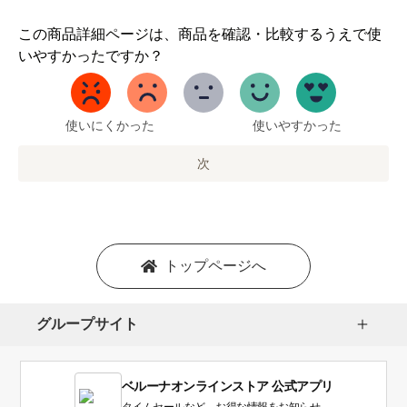
1
この商品詳細ページは、商品を確認・比較するうえで使
か
いやすかったですか？
ら
5
ま
で
使いにくかった
使いやすかった
の
オ
次
プ
シ
ョ
ン
を
トップページへ
選
択
し
グループサイト
ま
す。
1
ベルーナオンラインストア 公式アプリ
は
タイムセールなど、お得な情報をお知らせ。