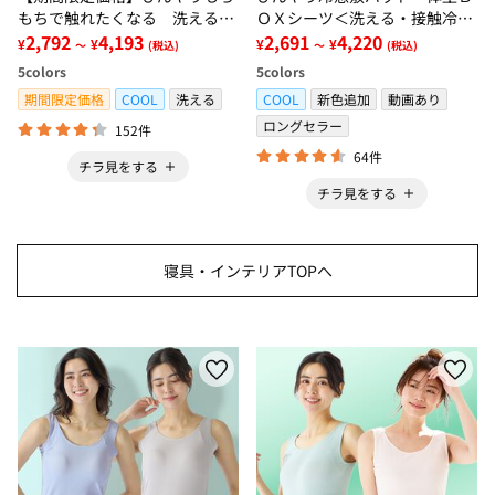
もちで触れたくなる 洗えるラ
ＯＸシーツ＜洗える・接触冷
グ＜低反発・滑りにくい・接触
2,792
4,193
感・抗菌防臭・時短・家事楽・
2,691
4,220
¥
¥
¥
¥
～
(税込)
～
(税込)
冷感・防ダニ・カーペット＞
ボックスシーツ・寝苦しさ対策
5
colors
5
colors
＞
期間限定価格
COOL
洗える
COOL
新色追加
動画あり
ロングセラー
152件
64件
チラ見をする
チラ見をする
寝具・インテリアTOPへ