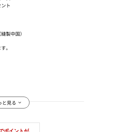
セント
（縫製中国）
ます。
っと見る