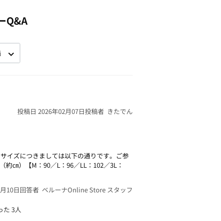
ーQ&A
投稿日 2026年02月07日
投稿者 きたでん
トサイズにつきましては以下の通りです。ご参
）【M：90／L：96／LL：102／3L：
2月10日
回答者 ベルーナOnline Store スタッフ
った
3人