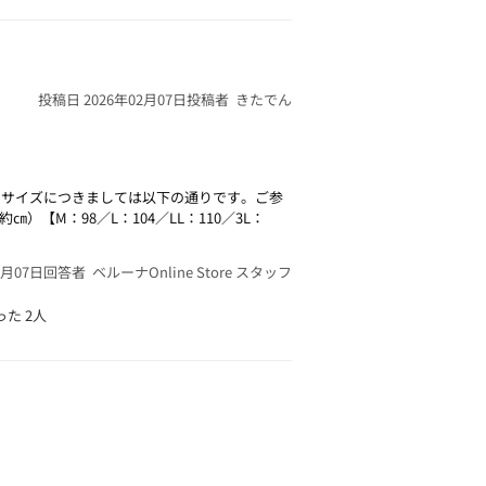
投稿日 2026年02月07日
投稿者 きたでん
のサイズにつきましては以下の通りです。ご参
【M：98／L：104／LL：110／3L：
2月07日
回答者 ベルーナOnline Store スタッフ
った
2人