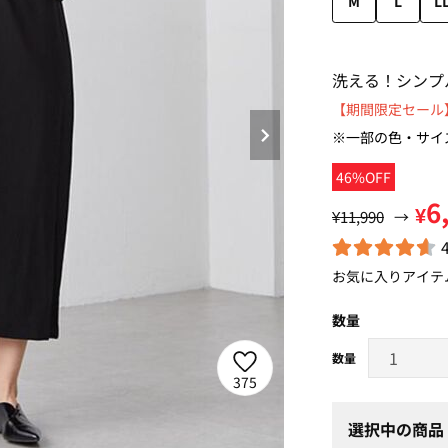
M
L
L
洗える！シンプ
【期間限定セール】
※一部の色・サイ
46%OFF
6
¥
¥11,990
→
お気に入りアイテ
数量
375
選択中の商品