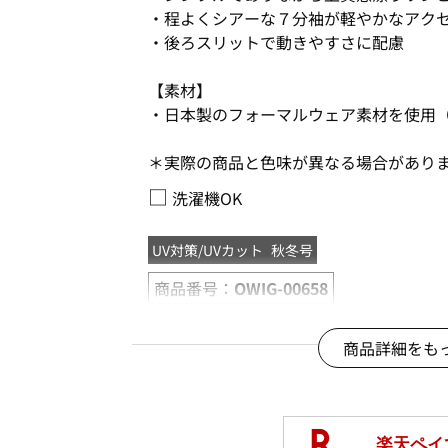
・程よくシアーな７分袖が軽やかなアク
・後ろスリットで動きやすさに配慮
【素材】
・日本製のフォーマルウェア素材を使用
＊実際の商品と色味が異なる場合があり
□
洗濯機OK
UV対策/UVカット
秋冬号
商品番号：
OWIG-00658
商品詳細をも