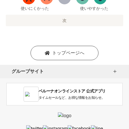
ま
で
使いにくかった
使いやすかった
の
オ
次
プ
シ
ョ
ン
を
トップページへ
選
択
し
グループサイト
ま
す。
1
ベルーナオンラインストア 公式アプリ
は
使
タイムセールなど、お得な情報をお知らせ。
い
に
く
か
っ