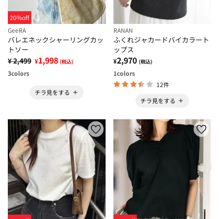
20%off
GeeRA
RANAN
バレエネックシャーリングカッ
ふくれジャカードバイカラート
トソー
ップス
1,998
2,970
¥ 2,499
¥
¥
(税込)
(税込)
3
colors
1
colors
12件
チラ見をする
チラ見をする