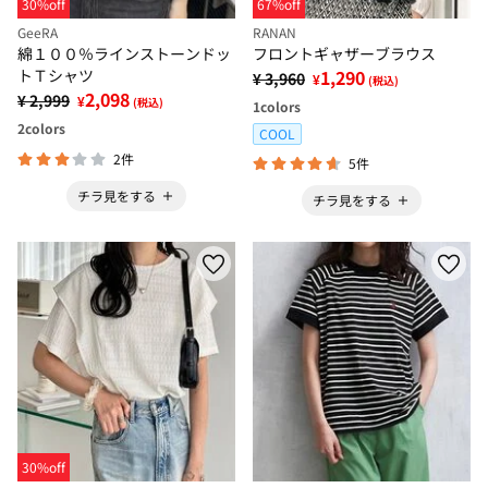
30%off
67%off
GeeRA
RANAN
綿１００％ラインストーンドッ
フロントギャザーブラウス
トＴシャツ
1,290
¥ 3,960
¥
(税込)
2,098
¥ 2,999
¥
(税込)
1
colors
2
colors
COOL
2件
5件
チラ見をする
チラ見をする
30%off