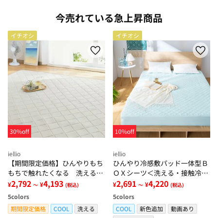
今売れている急上昇商品
イチオシ
イチオシ
30%off
10%off
iellio
iellio
【期間限定価格】ひんやりもち
ひんやり冷感敷パッド一体型Ｂ
もちで触れたくなる 洗えるラ
ＯＸシーツ＜洗える・接触冷
グ＜低反発・滑りにくい・接触
2,792
4,193
感・抗菌防臭・時短・家事楽・
2,691
4,220
¥
¥
¥
¥
～
(税込)
～
(税込)
冷感・防ダニ・カーペット＞
ボックスシーツ・寝苦しさ対策
5
colors
5
colors
＞
期間限定価格
COOL
洗える
COOL
新色追加
動画あり