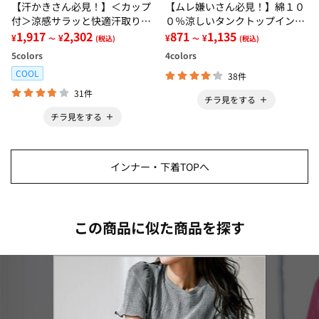
【汗かきさん必見！】＜カップ
【ムレ嫌いさん必見！】綿１０
付＞涼感サラッと快適汗取りタ
０％涼しいタンクトップインナ
ンクトップインナー＜さらりラ
1,917
2,302
ー＜さらりラボ＞
871
1,135
¥
¥
¥
¥
～
(税込)
～
(税込)
ボ＞
5
colors
4
colors
COOL
38件
31件
チラ見をする
チラ見をする
インナー・下着TOPへ
この商品に似た商品を探す