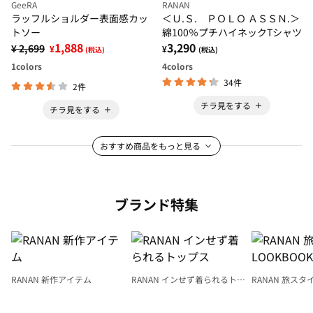
GeeRA
RANAN
ラッフルショルダー表面感カッ
＜Ｕ.Ｓ. ＰＯＬＯ ＡＳＳＮ.＞
トソー
綿100％プチハイネックTシャツ
1,888
3,290
¥ 2,699
¥
¥
(税込)
(税込)
1
colors
4
colors
34件
2件
チラ見をする
チラ見をする
おすすめ商品をもっと見る
ブランド特集
RANAN 新作アイテム
RANAN インせず着られるトッ
RANAN 旅スタ
プス
LOOKBOOK