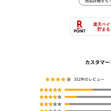
商品詳細をも
＊実際の商品と色味が異なる場合があり
□
洗濯機OK
COOL
ロングセラー
体型カバー
ストレッチ
商品番号：
OWIG-00520
カスタマー
352件のレビュー