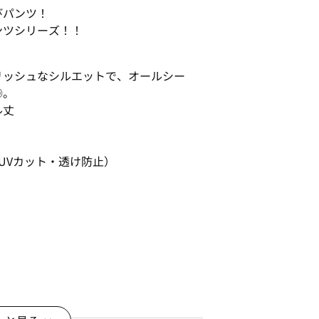
びパンツ！
ンツシリーズ！！
リッシュなシルエットで、オールシー
◎。
ル丈
UVカット・透け防止）