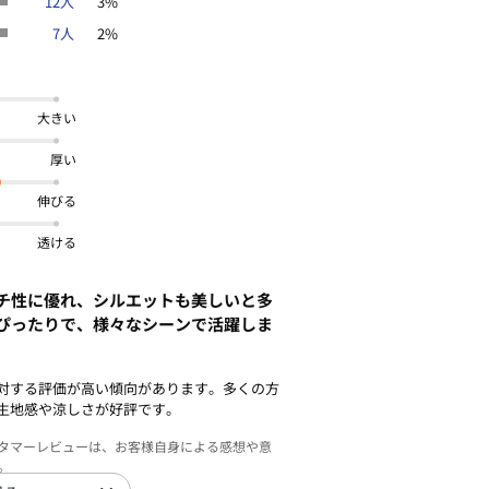
12人
3%
7人
2%
大きい
厚い
伸びる
透ける
チ性に優れ、シルエットも美しいと多
ぴったりで、様々なシーンで活躍しま
対する評価が高い傾向があります。多くの方
生地感や涼しさが好評です。
スタマーレビューは、お客様自身による感想や意
。