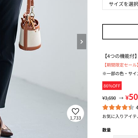
【4つの機能付
【期間限定セール】
※一部の色・サイ
86%OFF
5
¥
¥3,690
→
お気に入りアイテ
1,733
数量