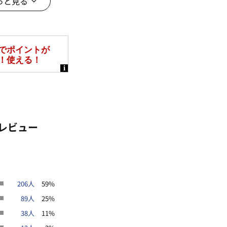
っと見る
ます。
UV対策/UVカット
接触冷感
夏号
レビュー
206人
59%
89人
25%
38人
11%