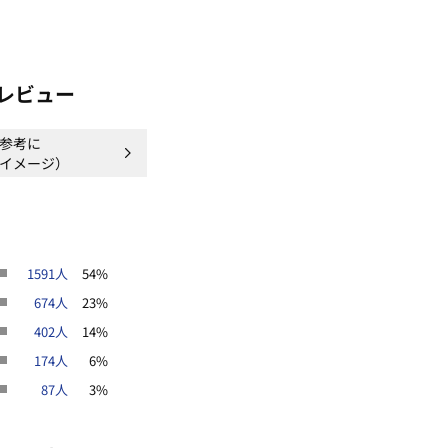
型カバー
ストレッチ
UV対策/UVカット
レビュー
参考に
イメージ）
1591人
54%
674人
23%
402人
14%
174人
6%
87人
3%