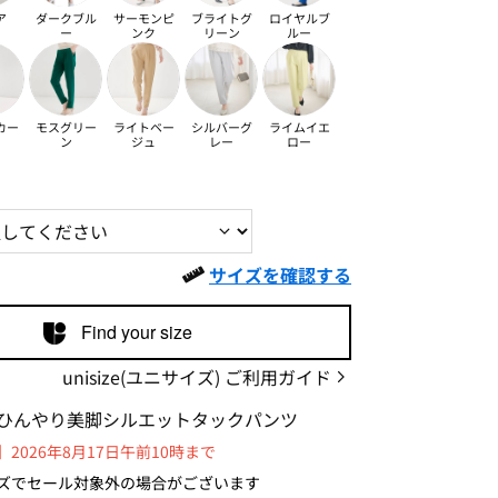
ア
ダークブル
サーモンピ
ブライトグ
ロイヤルブ
ー
ンク
リーン
ルー
カー
モスグリー
ライトベー
シルバーグ
ライムイエ
ン
ジュ
レー
ロー
サイズを確認する
Find your size
unisize(ユニサイズ) ご利用ガイド
ひんやり美脚シルエットタックパンツ
2026年8月17日午前10時まで
ズでセール対象外の場合がございます