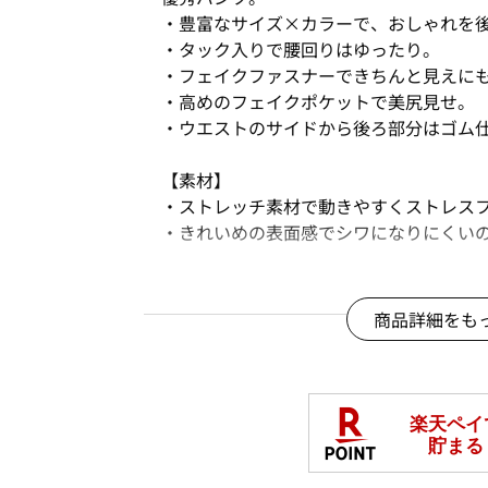
・豊富なサイズ×カラーで、おしゃれを
・タック入りで腰回りはゆったり。
・フェイクファスナーできちんと見えに
・高めのフェイクポケットで美尻見せ。
・ウエストのサイドから後ろ部分はゴム
【素材】
・ストレッチ素材で動きやすくストレス
・きれいめの表面感でシワになりにくい
【豊富なカラー展開＆新色追加♪】
シルバーグレーとライトイエローが新色
商品詳細をも
【豊富なサイズ展開】
S.M.L.LL.3L.4L.5L
＊実際の商品と色味が異なる場合があり
□
洗濯機OK