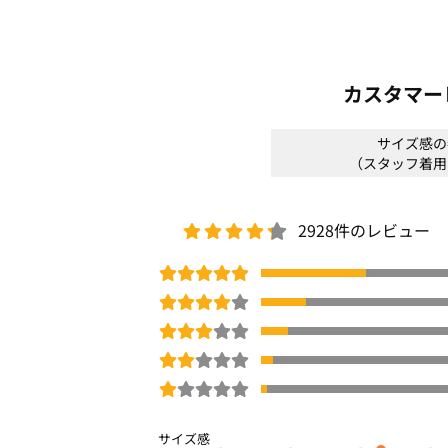
イチオシ
COOL
ネット限定
ロングセラー
体
接触冷感
春号
カスタマー
商品番号：
OGBC-00011
サイズ感の
（スタッフ着用
2928件のレビュー