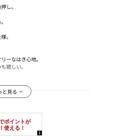
後押し。
も。
仕様。
フリーなはき心地。
のも嬉しい。
として登場
っと見る
ます。