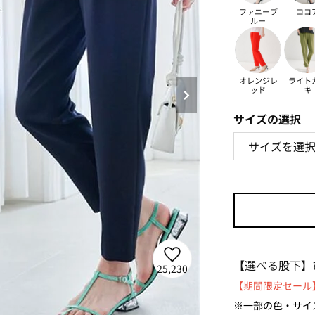
ファニーブ
ココ
ルー
オレンジレ
ライト
ッド
キ
サイズの選択
【選べる股下】
25,230
【期間限定セール】
※一部の色・サイ