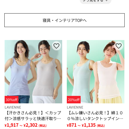
寝具・インテリアTOPへ
30%off
20%off
LAVIENNE
LAVIENNE
【汗かきさん必見！】＜カップ
【ムレ嫌いさん必見！】綿１０
付＞涼感サラッと快適汗取りタ
０％涼しいタンクトップインナ
ンクトップインナー＜さらりラ
1,917
2,302
ー＜さらりラボ＞
871
1,135
¥
¥
¥
¥
～
(税込)
～
(税込)