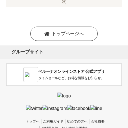
オ
次
プ
シ
ョ
ン
を
トップページへ
選
択
し
グループサイト
ま
す。
1
ベルーナオンラインストア 公式アプリ
は
使
タイムセールなど、お得な情報をお知らせ。
い
に
く
か
っ
た
、
トップへ
ご利用ガイド
初めての方へ
会社概要
5