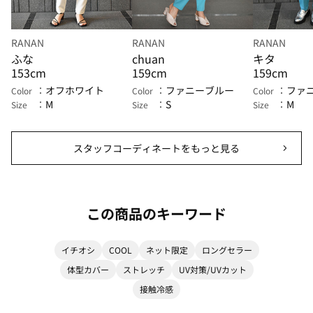
RANAN
RANAN
RANAN
ふな
chuan
キタ
153cm
159cm
159cm
オフホワイト
ファニーブルー
ファ
Color
Color
Color
M
S
M
Size
Size
Size
スタッフコーディネートをもっと見る
この商品のキーワード
イチオシ
COOL
ネット限定
ロングセラー
体型カバー
ストレッチ
UV対策/UVカット
接触冷感