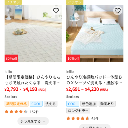
イチオシ
イチオシ
30%off
10%off
iellio
iellio
【期間限定価格】ひんやりもち
ひんやり冷感敷パッド一体型Ｂ
もちで触れたくなる 洗えるラ
ＯＸシーツ＜洗える・接触冷
グ＜低反発・滑りにくい・接触
2,792
4,193
感・抗菌防臭・時短・家事楽・
2,691
4,220
¥
¥
¥
¥
～
(税込)
～
(税込)
冷感・防ダニ・カーペット＞
ボックスシーツ・寝苦しさ対策
5
colors
5
colors
＞
期間限定価格
COOL
洗える
COOL
新色追加
動画あり
ロングセラー
152件
64件
チラ見をする
チラ見をする