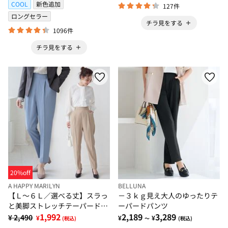
COOL
新色追加
127件
ロングセラー
チラ見をする
1096件
チラ見をする
20%off
A HAPPY MARILYN
BELLUNA
【Ｌ～６Ｌ／選べる丈】スラっ
－３ｋｇ見え大人のゆったりテ
と美脚ストレッチテーパードパ
ーパードパンツ
ンツ
1,992
2,189
3,289
¥ 2,490
¥
¥
¥
(税込)
～
(税込)