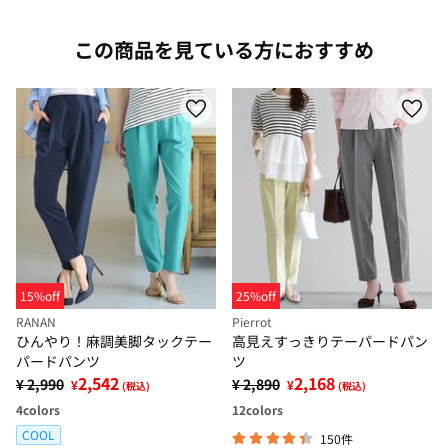
この商品を見ている方におすすめ
15%off
25%off
RANAN
Pierrot
ひんやり！麻調美脚タックテー
高見えすっきりテーパードパン
パードパンツ
ツ
2,542
2,168
¥ 2,990
¥ 2,890
¥
¥
(税込)
(税込)
4
colors
12
colors
COOL
150件