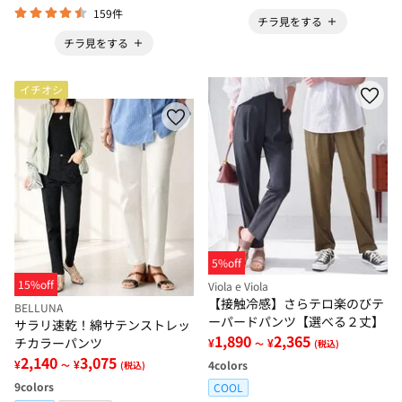
159件
チラ見をする
チラ見をする
イチオシ
5%off
15%off
Viola e Viola
【接触冷感】さらテロ楽のびテ
BELLUNA
ーパードパンツ【選べる２丈】
サラリ速乾！綿サテンストレッ
1,890
2,365
チカラーパンツ
¥
¥
～
(税込)
2,140
3,075
¥
¥
4
colors
～
(税込)
9
colors
COOL