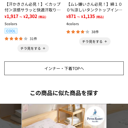
【汗かきさん必見！】＜カップ
【ムレ嫌いさん必見！】綿１０
付＞涼感サラッと快適汗取りタ
０％涼しいタンクトップインナ
ンクトップインナー＜さらりラ
1,917
2,302
ー＜さらりラボ＞
871
1,135
¥
¥
¥
¥
～
(税込)
～
(税込)
ボ＞
5
colors
4
colors
COOL
38件
31件
チラ見をする
チラ見をする
インナー・下着TOPへ
この商品に似た商品を探す