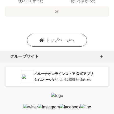
で
使いにくかった
使いやすかった
の
オ
次
プ
シ
ョ
ン
を
トップページへ
選
択
し
グループサイト
ま
す。
1
ベルーナオンラインストア 公式アプリ
は
使
タイムセールなど、お得な情報をお知らせ。
い
に
く
か
っ
た