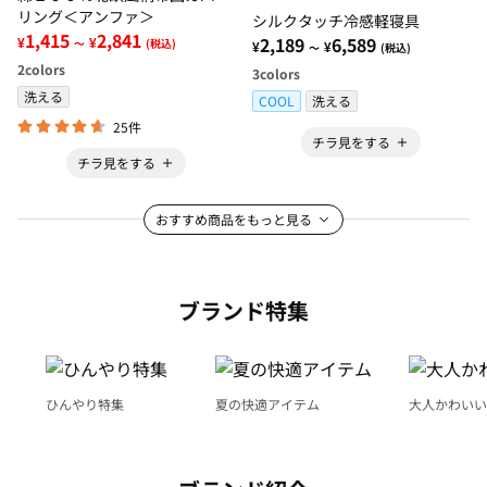
リング＜アンファ＞
シルクタッチ冷感軽寝具
1,415
2,841
2,189
6,589
¥
¥
～
(税込)
¥
¥
～
(税込)
2
colors
3
colors
洗える
COOL
洗える
25件
チラ見をする
チラ見をする
おすすめ商品をもっと見る
ブランド特集
ひんやり特集
夏の快適アイテム
大人かわいい