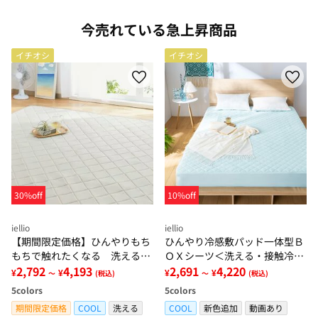
今売れている急上昇商品
イチオシ
イチオシ
30%off
10%off
iellio
iellio
【期間限定価格】ひんやりもち
ひんやり冷感敷パッド一体型Ｂ
もちで触れたくなる 洗えるラ
ＯＸシーツ＜洗える・接触冷
グ＜低反発・滑りにくい・接触
2,792
4,193
感・抗菌防臭・時短・家事楽・
2,691
4,220
¥
¥
¥
¥
～
(税込)
～
(税込)
冷感・防ダニ・カーペット＞
ボックスシーツ・寝苦しさ対策
5
colors
5
colors
＞
期間限定価格
COOL
洗える
COOL
新色追加
動画あり