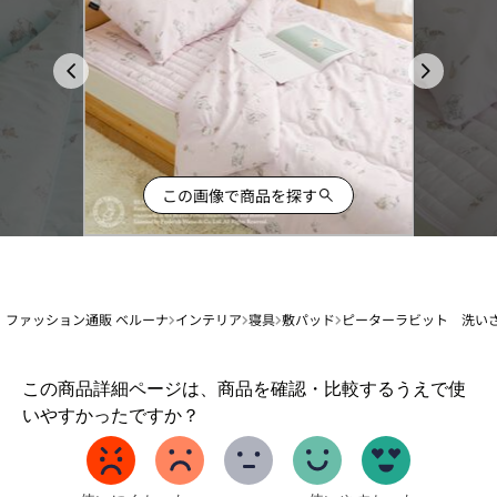
この画像で商品を探す
ファッション通販 ベルーナ
インテリア
寝具
敷パッド
ピーターラビット 洗い
1
この商品詳細ページは、商品を確認・比較するうえで使
か
いやすかったですか？
ら
5
ま