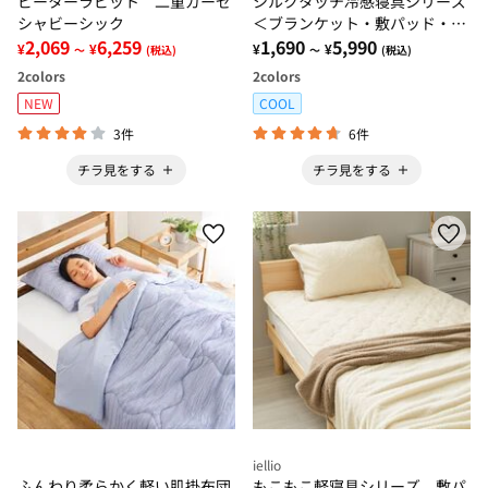
ピーターラビット 二重ガーゼ
シルクタッチ冷感寝具シリーズ
シャビーシック
＜ブランケット・敷パッド・枕
2,069
6,259
カバー・枕＞
1,690
5,990
¥
¥
¥
¥
～
(税込)
～
(税込)
2
colors
2
colors
NEW
COOL
3件
6件
チラ見をする
チラ見をする
iellio
ふんわり柔らかく軽い肌掛布団
もこもこ軽寝具シリーズ 敷パ