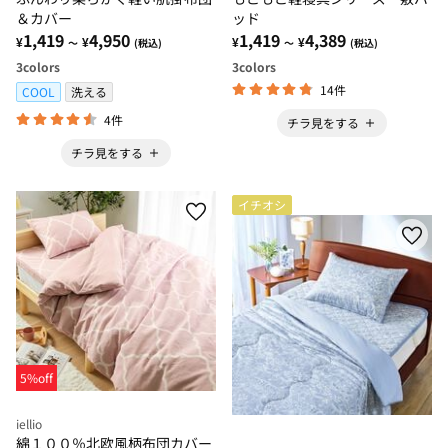
＆カバー
ッド
1,419
4,950
1,419
4,389
¥
¥
¥
¥
～
(税込)
～
(税込)
3
colors
3
colors
14件
COOL
洗える
4件
チラ見をする
チラ見をする
イチオシ
5%off
iellio
綿１００％北欧風柄布団カバー