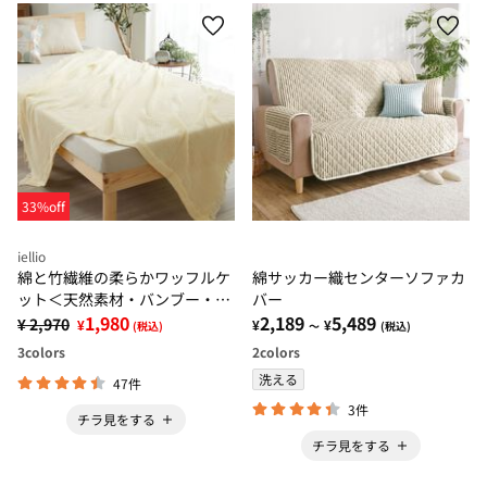
33%off
iellio
綿と竹繊維の柔らかワッフルケ
綿サッカー織センターソファカ
ット＜天然素材・バンブー・洗
バー
える＞
1,980
2,189
5,489
¥ 2,970
¥
¥
¥
(税込)
～
(税込)
3
colors
2
colors
洗える
47件
3件
チラ見をする
チラ見をする