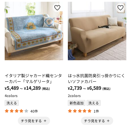
イタリア製ジャカード織センタ
はっ水抗菌防臭引っ掛かりにく
ーカバー「マルゲリータ」
いソファカバー
5,489
14,289
2,739
6,589
¥
¥
¥
¥
～
(税込)
～
(税込)
4
colors
2
colors
洗える
新色追加
洗える
40件
1件
チラ見をする
チラ見をする