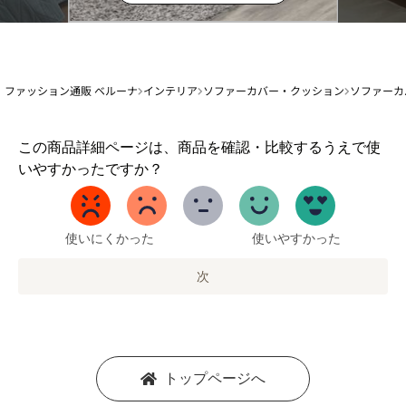
ファッション通販 ベルーナ
インテリア
ソファーカバー・クッション
ソファーカ
1
この商品詳細ページは、商品を確認・比較するうえで使
か
いやすかったですか？
ら
5
ま
で
使いにくかった
使いやすかった
の
オ
次
プ
シ
ョ
ン
を
トップページへ
選