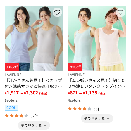
30%off
20%off
LAVIENNE
LAVIENNE
【汗かきさん必見！】＜カップ
【ムレ嫌いさん必見！】綿１０
付＞涼感サラッと快適汗取りタ
０％涼しいタンクトップインナ
ンクトップインナー＜さらりラ
1,917
2,302
ー＜さらりラボ＞
871
1,135
¥
¥
¥
¥
～
(税込)
～
(税込)
ボ＞
5
colors
4
colors
COOL
38件
32件
チラ見をする
チラ見をする