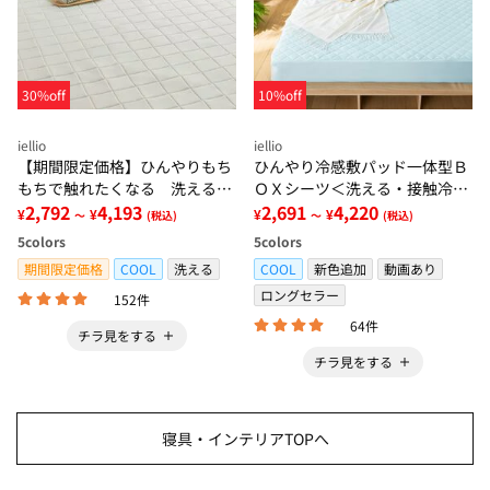
30%off
10%off
iellio
iellio
【期間限定価格】ひんやりもち
ひんやり冷感敷パッド一体型Ｂ
もちで触れたくなる 洗えるラ
ＯＸシーツ＜洗える・接触冷
グ＜低反発・滑りにくい・接触
2,792
4,193
感・抗菌防臭・時短・家事楽・
2,691
4,220
¥
¥
¥
¥
～
(税込)
～
(税込)
冷感・防ダニ・カーペット＞
ボックスシーツ・寝苦しさ対策
5
colors
5
colors
＞
期間限定価格
COOL
洗える
COOL
新色追加
動画あり
ロングセラー
152件
64件
チラ見をする
チラ見をする
寝具・インテリアTOPへ