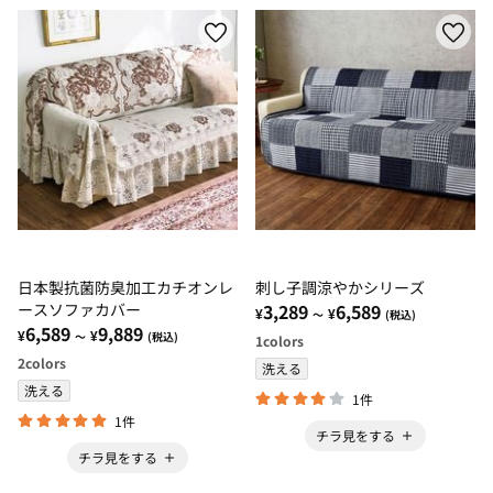
日本製抗菌防臭加工カチオンレ
刺し子調涼やかシリーズ
ースソファカバー
3,289
6,589
¥
¥
～
(税込)
6,589
9,889
¥
¥
～
(税込)
1
colors
2
colors
洗える
洗える
1件
1件
チラ見をする
チラ見をする