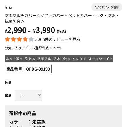
iellio
防水マルチカバー＜ソファカバー・ベッドカバー・ラグ・防水・
抗菌防臭＞
2,990
3,990
¥
¥
～
(税込)
3.8
6件のレビューを見る
お気に入りアイテム登録件数：
157件
ネット限定
洗える
抗菌防臭
防水
滑りにくい加工
オールシーズン
商品番号：
OFDG-99190
数量
選択中の商品
カラー
未選択