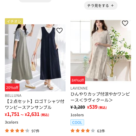
チラ見をする
イチオシ
84%off
20%off
LAVIENNE
ひんやりカップ付涼やかワンピ
BELLUNA
ース＜ラヴィクール＞
【２点セット】ロゴＴシャツ付
539
¥ 3,289
ワンピースアンサンブル
¥
(税込)
1,751
2,631
¥
¥
1
colors
～
(税込)
3
colors
COOL
97件
63件