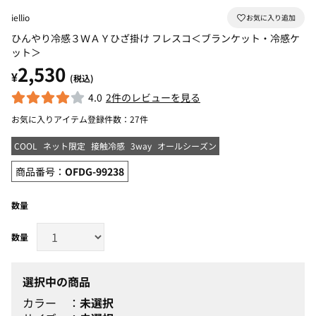
iellio
ひんやり冷感３ＷＡＹひざ掛け フレスコ＜ブランケット・冷感ケ
ット＞
2,530
¥
(税込)
4.0
2件のレビューを見る
お気に入りアイテム登録件数：
27件
COOL
ネット限定
接触冷感
3way
オールシーズン
商品番号：
OFDG-99238
数量
選択中の商品
カラー
未選択