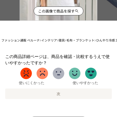
この画像で商品を探す
ファッション通販 ベルーナ
インテリア
寝具
毛布・ブランケット
ひんやり冷感
1
この商品詳細ページは、商品を確認・比較するうえで使
か
いやすかったですか？
ら
5
ま
で
使いにくかった
使いやすかった
の
オ
次
プ
シ
ョ
ン