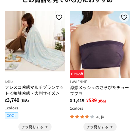
62%off
iellio
LAVIENNE
フレスコ冷感マルチブランケッ
涼感メッシュのさらぴたチュー
ト＜接触冷感・大判サイズ＞
ブブラ
3,740
539
¥ 1,419
¥
¥
(税込)
(税込)
1
colors
1
colors
COOL
40件
チラ見をする
チラ見をする