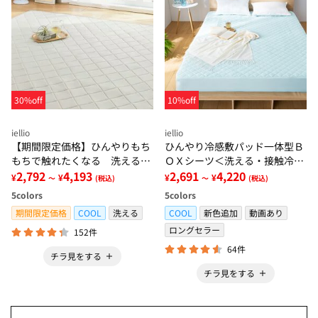
30%off
10%off
iellio
iellio
【期間限定価格】ひんやりもち
ひんやり冷感敷パッド一体型Ｂ
もちで触れたくなる 洗えるラ
ＯＸシーツ＜洗える・接触冷
グ＜低反発・滑りにくい・接触
2,792
4,193
感・抗菌防臭・時短・家事楽・
2,691
4,220
¥
¥
¥
¥
～
(税込)
～
(税込)
冷感・防ダニ・カーペット＞
ボックスシーツ・寝苦しさ対策
5
colors
5
colors
＞
期間限定価格
COOL
洗える
COOL
新色追加
動画あり
ロングセラー
152件
64件
チラ見をする
チラ見をする