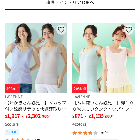
寝具・インテリアTOPへ
30%off
20%off
LAVIENNE
LAVIENNE
【汗かきさん必見！】＜カップ
【ムレ嫌いさん必見！】綿１０
付＞涼感サラッと快適汗取りタ
０％涼しいタンクトップインナ
ンクトップインナー＜さらりラ
1,917
2,302
ー＜さらりラボ＞
871
1,135
¥
¥
¥
¥
～
(税込)
～
(税込)
ボ＞
5
colors
4
colors
COOL
38件