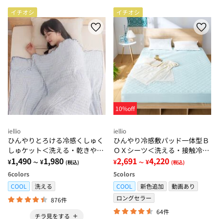
イチオシ
イチオシ
10%off
iellio
iellio
ひんやりとろける冷感くしゅく
ひんやり冷感敷パッド一体型Ｂ
しゅケット＜洗える・乾きやす
ＯＸシーツ＜洗える・接触冷
い・冷房対策・ハーフ・シング
1,490
1,980
感・抗菌防臭・時短・家事楽・
2,691
4,220
¥
¥
¥
¥
～
(税込)
～
(税込)
ル・肌掛け＞
ボックスシーツ・寝苦しさ対策
6
colors
5
colors
＞
COOL
洗える
COOL
新色追加
動画あり
ロングセラー
876件
64件
チラ見をする