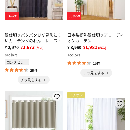
10%off
50%off
間仕切りパタパタＵＶ見えにく
日本製断熱間仕切りアコーディ
いカーテン＜のれん レース
オンカーテン
遮熱 断熱 ＵＶカット 北欧
2,673
1,980
¥ 2,970
¥ 3,960
¥
¥
(税込)
(税込)
風 目隠しカーテン ドア仕切
8
colors
1
colors
り 玄関＞
ロングセラー
15件
29件
チラ見をする
チラ見をする
イチオシ