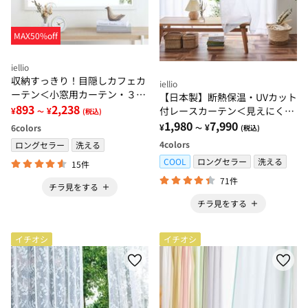
MAX50%off
iellio
収納すっきり！目隠しカフェカ
iellio
ーテン＜小窓用カーテン・３級
【日本製】断熱保温・UVカット
遮光カーテン・間仕切りカーテ
893
2,238
付レースカーテン＜見えにくい
¥
¥
～
(税込)
ン・洗濯可・押し入れ収納隠し
レース・100サイズ・節電・省
1,980
7,990
¥
¥
6
colors
～
(税込)
＞
エネ対策・日焼け対策・洗える
4
colors
ロングセラー
洗える
＞
COOL
ロングセラー
洗える
15件
71件
チラ見をする
チラ見をする
イチオシ
イチオシ