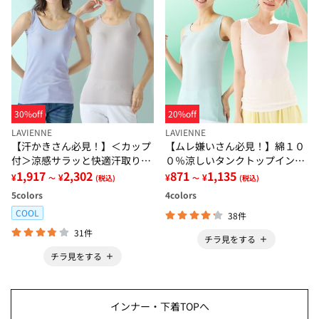
30%off
20%off
LAVIENNE
LAVIENNE
【汗かきさん必見！】＜カップ
【ムレ嫌いさん必見！】綿１０
付＞涼感サラッと快適汗取りタ
０％涼しいタンクトップインナ
ンクトップインナー＜さらりラ
1,917
2,302
ー＜さらりラボ＞
871
1,135
¥
¥
¥
¥
～
(税込)
～
(税込)
ボ＞
5
colors
4
colors
COOL
38件
31件
チラ見をする
チラ見をする
インナー・下着TOPへ