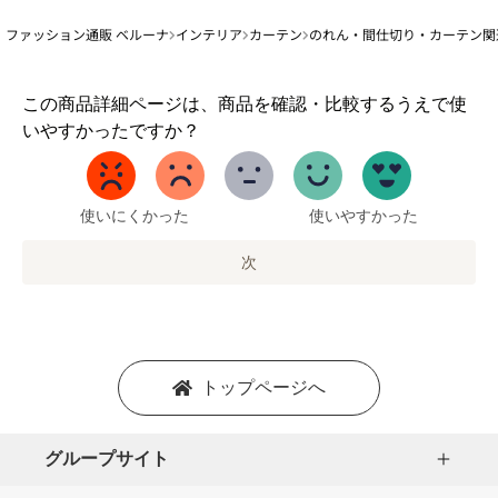
ファッション通販 ベルーナ
インテリア
カーテン
のれん・間仕切り・カーテン関
1
この商品詳細ページは、商品を確認・比較するうえで使
か
いやすかったですか？
ら
5
ま
で
使いにくかった
使いやすかった
の
オ
次
プ
シ
ョ
ン
を
トップページへ
選
択
し
グループサイト
ま
す。