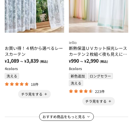
iellio
お買い得！４柄から選べるレー
断熱保温ＵＶカット採光レース
スカーテン
カーテン２枚組＜夜も見えにく
1,089
3,839
い・透けにくい・省エネ節電＞
990
2,990
¥
¥
¥
¥
～
(税込)
～
(税込)
4
colors
8
colors
洗える
新色追加
ロングセラー
洗える
18件
223件
チラ見をする
チラ見をする
おすすめ商品をもっと見る