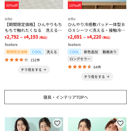
30%off
10%off
iellio
iellio
【期間限定価格】ひんやりもち
ひんやり冷感敷パッド一体型Ｂ
もちで触れたくなる 洗えるラ
ＯＸシーツ＜洗える・接触冷
グ＜低反発・滑りにくい・接触
2,792
4,193
感・抗菌防臭・時短・家事楽・
2,691
4,220
¥
¥
¥
¥
～
(税込)
～
(税込)
冷感・防ダニ・カーペット＞
ボックスシーツ・寝苦しさ対策
5
colors
5
colors
＞
期間限定価格
COOL
洗える
COOL
新色追加
動画あり
ロングセラー
152件
64件
チラ見をする
チラ見をする
寝具・インテリアTOPへ