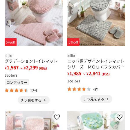
5%off
5%off
iellio
iellio
グラデーショントイレマット
ニット調デザイントイレマット
1,567
2,299
シリーズ ＭＯＵ＜フタカバ
¥
¥
～
(税込)
ー、スリッパ＞
1,985
2,841
¥
¥
～
(税込)
3
colors
3
colors
ロングセラー
4件
12件
チラ見をする
チラ見をする