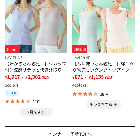
30%off
20%off
LAVIENNE
LAVIENNE
【汗かきさん必見！】＜カップ
【ムレ嫌いさん必見！】綿１０
付＞涼感サラッと快適汗取りタ
０％涼しいタンクトップインナ
ンクトップインナー＜さらりラ
1,917
2,302
ー＜さらりラボ＞
871
1,135
¥
¥
¥
¥
～
(税込)
～
(税込)
ボ＞
5
colors
4
colors
COOL
38件
31件
チラ見をする
チラ見をする
インナー・下着TOPへ