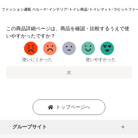
ファッション通販 ベルーナ
インテリア
トイレ用品
トイレマット
ラビットファ
1
この商品詳細ページは、商品を確認・比較するうえで使
か
いやすかったですか？
ら
5
ま
で
使いにくかった
使いやすかった
の
オ
次
プ
シ
ョ
ン
を
トップページへ
選
択
し
グループサイト
ま
す。