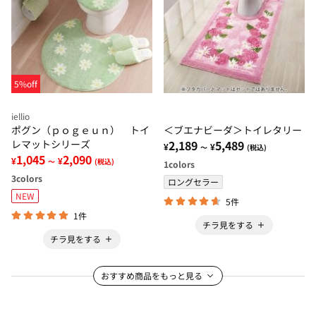
5%off
iellio
ポグン（ｐｏｇｅｕｎ） トイ
＜ブエナビーダ＞トイレタリー
レマットシリーズ
2,189
5,489
¥
¥
～
(税込)
1,045
2,090
¥
¥
～
(税込)
1
colors
3
colors
ロングセラー
NEW
5件
1件
チラ見をする
チラ見をする
おすすめ商品をもっと見る