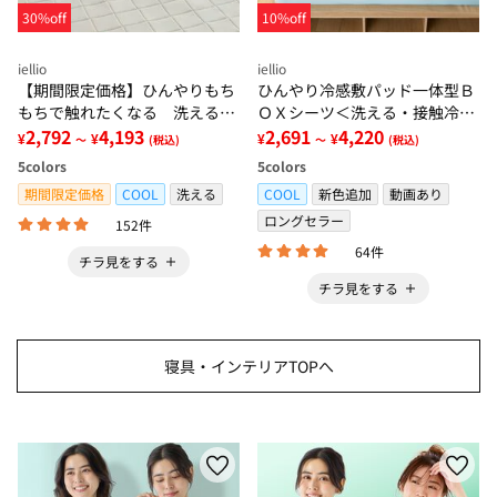
30%off
10%off
iellio
iellio
【期間限定価格】ひんやりもち
ひんやり冷感敷パッド一体型Ｂ
もちで触れたくなる 洗えるラ
ＯＸシーツ＜洗える・接触冷
グ＜低反発・滑りにくい・接触
2,792
4,193
感・抗菌防臭・時短・家事楽・
2,691
4,220
¥
¥
¥
¥
～
(税込)
～
(税込)
冷感・防ダニ・カーペット＞
ボックスシーツ・寝苦しさ対策
5
colors
5
colors
＞
期間限定価格
COOL
洗える
COOL
新色追加
動画あり
ロングセラー
152件
64件
チラ見をする
チラ見をする
寝具・インテリアTOPへ