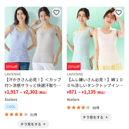
30%off
20%off
LAVIENNE
LAVIENNE
【汗かきさん必見！】＜カップ
【ムレ嫌いさん必見！】綿１０
付＞涼感サラッと快適汗取りタ
０％涼しいタンクトップインナ
ンクトップインナー＜さらりラ
1,917
2,302
ー＜さらりラボ＞
871
1,135
¥
¥
¥
¥
～
(税込)
～
(税込)
ボ＞
5
colors
4
colors
COOL
38件
31件
チラ見をする
チラ見をする