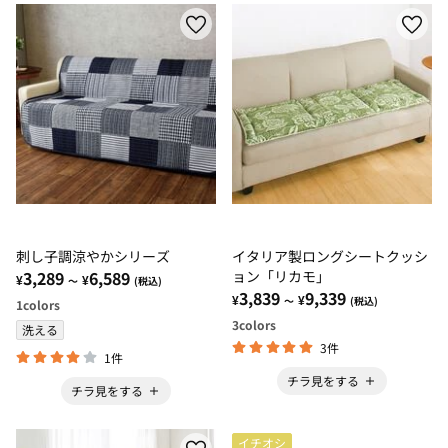
刺し子調涼やかシリーズ
イタリア製ロングシートクッシ
3,289
6,589
ョン「リカモ」
¥
¥
～
(税込)
3,839
9,339
¥
¥
～
(税込)
1
colors
3
colors
洗える
3件
1件
チラ見をする
チラ見をする
イチオシ