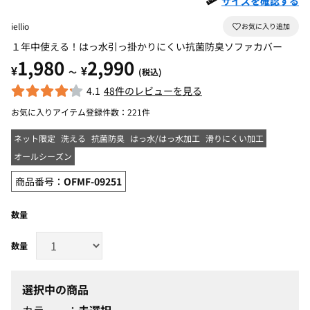
サイズを確認する
iellio
１年中使える！はっ水引っ掛かりにくい抗菌防臭ソファカバー
1,980
2,990
¥
¥
～
(税込)
4.1
48件のレビューを見る
お気に入りアイテム登録件数：
221件
ネット限定
洗える
抗菌防臭
はっ水/はっ水加工
滑りにくい加工
オールシーズン
商品番号：
OFMF-09251
数量
選択中の商品