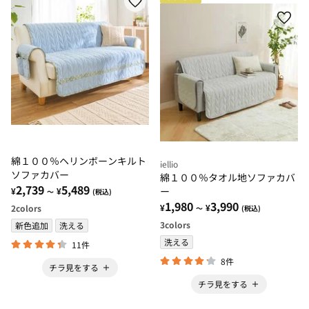
綿１００％ヘリンボーンキルト
iellio
ソファカバー
綿１００％タオル地ソファカバ
2,739
5,489
ー
¥
¥
～
(税込)
1,980
3,990
¥
¥
2
colors
～
(税込)
3
colors
新色追加
洗える
洗える
11件
8件
チラ見をする
チラ見をする