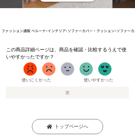
ファッション通販 ベルーナ
インテリア
ソファーカバー・クッション
ソファーカ
1
この商品詳細ページは、商品を確認・比較するうえで使
か
いやすかったですか？
ら
5
ま
で
使いにくかった
使いやすかった
の
オ
次
プ
シ
ョ
ン
を
トップページへ
選