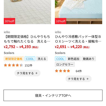
30%off
10%off
iellio
iellio
【期間限定価格】ひんやりもち
ひんやり冷感敷パッド一体型Ｂ
もちで触れたくなる 洗えるラ
ＯＸシーツ＜洗える・接触冷
グ＜低反発・滑りにくい・接触
2,792
4,193
感・抗菌防臭・時短・家事楽・
2,691
4,220
¥
¥
¥
¥
～
(税込)
～
(税込)
冷感・防ダニ・カーペット＞
ボックスシーツ・寝苦しさ対策
5
colors
5
colors
＞
期間限定価格
COOL
洗える
COOL
新色追加
動画あり
ロングセラー
152件
64件
チラ見をする
チラ見をする
寝具・インテリアTOPへ