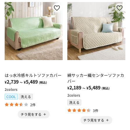
はっ水冷感キルトソファカバー
綿サッカー織センターソファカ
2,739
5,489
バー
¥
¥
～
(税込)
2,189
5,489
¥
¥
～
(税込)
2
colors
2
colors
COOL
洗える
洗える
2件
3件
チラ見をする
チラ見をする