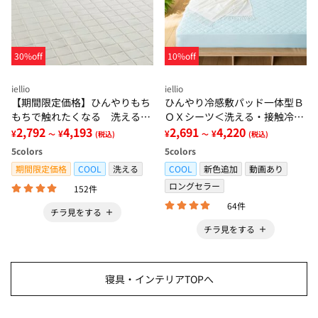
30%off
10%off
iellio
iellio
【期間限定価格】ひんやりもち
ひんやり冷感敷パッド一体型Ｂ
もちで触れたくなる 洗えるラ
ＯＸシーツ＜洗える・接触冷
グ＜低反発・滑りにくい・接触
2,792
4,193
感・抗菌防臭・時短・家事楽・
2,691
4,220
¥
¥
¥
¥
～
(税込)
～
(税込)
冷感・防ダニ・カーペット＞
ボックスシーツ・寝苦しさ対策
5
colors
5
colors
＞
期間限定価格
COOL
洗える
COOL
新色追加
動画あり
ロングセラー
152件
64件
チラ見をする
チラ見をする
寝具・インテリアTOPへ