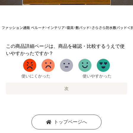
ファッション通販 ベルーナ
インテリア
寝具
敷パッド
さらさら防水敷パッド＜
1
この商品詳細ページは、商品を確認・比較するうえで使
か
いやすかったですか？
ら
5
ま
で
使いにくかった
使いやすかった
の
オ
次
プ
シ
ョ
ン
を
トップページへ
選
択