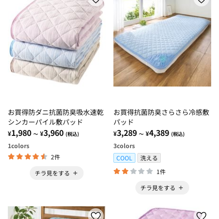
お買得防ダニ抗菌防臭吸水速乾
お買得抗菌防臭さらさら冷感敷
シンカーパイル敷パッド
パッド
1,980
3,960
3,289
4,389
¥
¥
¥
¥
～
(税込)
～
(税込)
1
colors
3
colors
2件
COOL
洗える
1件
チラ見をする
チラ見をする