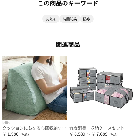
この商品のキーワード
洗える
抗菌防臭
防水
関連商品
iellio
クッションにもなる布団収納ケース＜洋服収納・布団収納袋・クッション・腰あて・便利・見せる収納＞
竹炭消臭 収納ケースセット
￥ 1,980
￥ 6,589 ～ ￥ 7,689