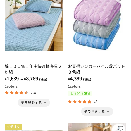
綿１００％１年中快適軽寝具２
お買得シンカーパイル敷パッド
枚組
３色組
1,639
8,789
4,389
¥
¥
¥
～
(税込)
(税込)
2
colors
1
colors
2件
よりどり雑貨
4件
チラ見をする
チラ見をする
イチオシ