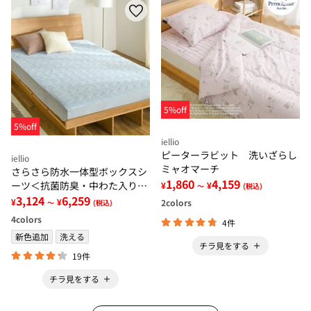
5%off
5%off
iellio
ピーターラビット 洗いざらし
iellio
ミャオマーチ
さらさら防水一体型ボックスシ
1,860
4,159
ーツ＜抗菌防臭・中わた入り・
¥
¥
～
(税込)
洗える・ペット・子供・介護・
3,124
6,259
¥
¥
2
colors
～
(税込)
ＢＯＸシーツ＞
4
colors
4件
新色追加
洗える
チラ見をする
19件
チラ見をする