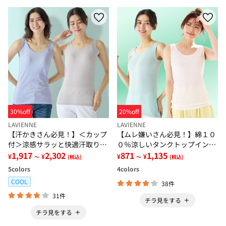
30%off
20%off
LAVIENNE
LAVIENNE
【汗かきさん必見！】＜カップ
【ムレ嫌いさん必見！】綿１０
付＞涼感サラッと快適汗取りタ
０％涼しいタンクトップインナ
ンクトップインナー＜さらりラ
1,917
2,302
ー＜さらりラボ＞
871
1,135
¥
¥
¥
¥
～
(税込)
～
(税込)
ボ＞
5
colors
4
colors
COOL
38件
31件
チラ見をする
チラ見をする