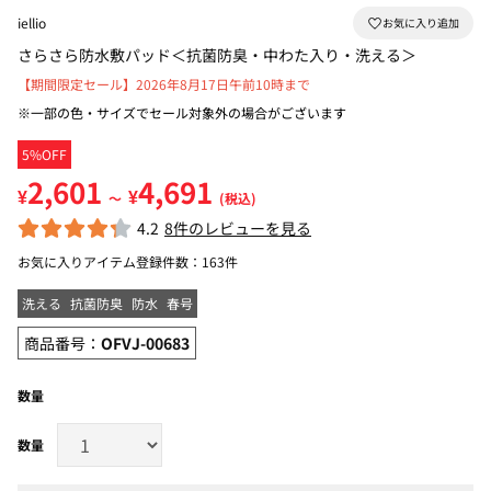
iellio
さらさら防水敷パッド＜抗菌防臭・中わた入り・洗える＞
【期間限定セール】2026年8月17日午前10時まで
※一部の色・サイズでセール対象外の場合がございます
5%OFF
2,601
4,691
¥
¥
～
(税込)
4.2
8件のレビューを見る
お気に入りアイテム登録件数：
163件
洗える
抗菌防臭
防水
春号
商品番号：
OFVJ-00683
数量