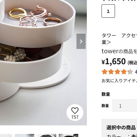
１
タワー アクセ
業＞
tower
の商品
1,650
¥
(税込
お気に入りアイテ
数量
757
選択中の商品
ホワイト
カラー
未