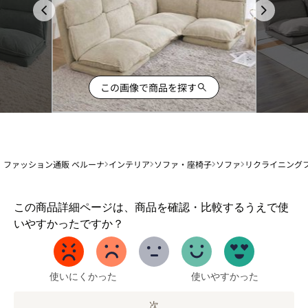
この画像で商品を探す
ファッション通販 ベルーナ
インテリア
ソファ・座椅子
ソファ
リクライニング
1
この商品詳細ページは、商品を確認・比較するうえで使
か
いやすかったですか？
ら
5
ま
で
使いにくかった
使いやすかった
の
オ
次