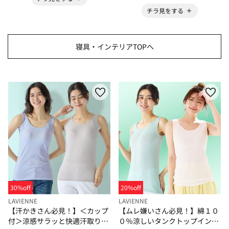
チラ見をする
寝具・インテリアTOPへ
30%off
20%off
LAVIENNE
LAVIENNE
【汗かきさん必見！】＜カップ
【ムレ嫌いさん必見！】綿１０
付＞涼感サラッと快適汗取りタ
０％涼しいタンクトップインナ