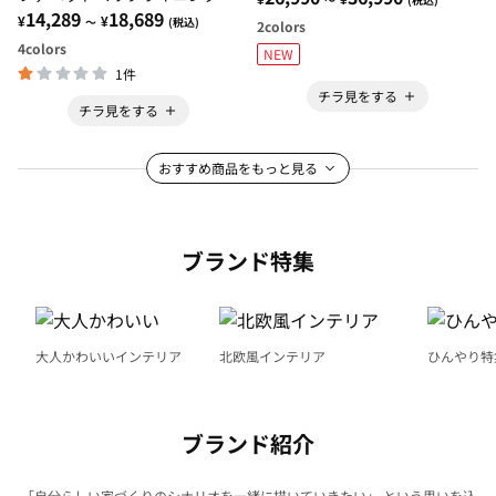
ファ・ローソファ・クッション
14,289
18,689
¥
¥
～
(税込)
2
colors
付・新生活・来客・引っ越し・
4
colors
NEW
２人掛け＞
1件
チラ見をする
チラ見をする
おすすめ商品をもっと見る
ブランド特集
大人かわいいインテリア
北欧風インテリア
ひんやり特
ブランド紹介
「自分らしい家づくりのシナリオを一緒に描いていきたい」 という思いを込