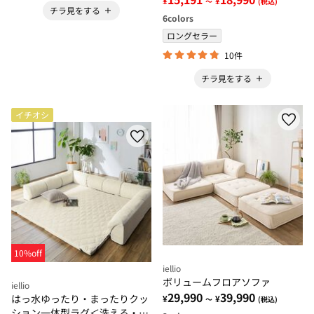
¥
¥
～
(税込)
チラ見をする
6
colors
ロングセラー
10件
チラ見をする
イチオシ
10%off
iellio
ボリュームフロアソファ
iellio
29,990
39,990
はっ水ゆったり・まったりクッ
¥
¥
～
(税込)
ション一体型ラグ＜洗える・布