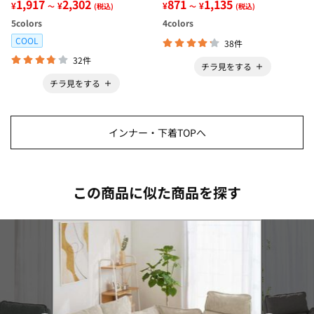
ンクトップインナー＜さらりラ
1,917
2,302
ー＜さらりラボ＞
871
1,135
¥
¥
¥
¥
～
(税込)
～
(税込)
ボ＞
5
colors
4
colors
COOL
38件
32件
チラ見をする
チラ見をする
インナー・下着TOPへ
この商品に似た商品を探す