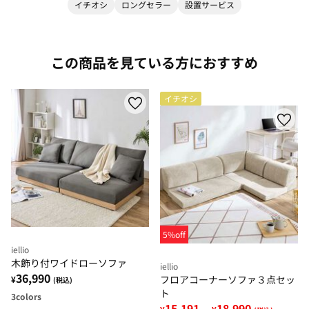
イチオシ
ロングセラー
設置サービス
この商品を見ている方におすすめ
イチオシ
5%off
iellio
木飾り付ワイドローソファ
iellio
36,990
フロアコーナーソファ３点セッ
¥
(税込)
ト
3
colors
15,191
18,990