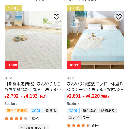
イチオシ
イチオシ
30%off
10%off
iellio
iellio
【期間限定価格】ひんやりもち
ひんやり冷感敷パッド一体型Ｂ
もちで触れたくなる 洗えるラ
ＯＸシーツ＜洗える・接触冷
グ＜低反発・滑りにくい・接触
2,792
4,193
感・抗菌防臭・時短・家事楽・
2,691
4,220
¥
¥
¥
¥
～
(税込)
～
(税込)
冷感・防ダニ・カーペット＞
ボックスシーツ・寝苦しさ対策
5
colors
5
colors
＞
期間限定価格
COOL
洗える
COOL
新色追加
動画あり
ロングセラー
152件
64件
チラ見をする