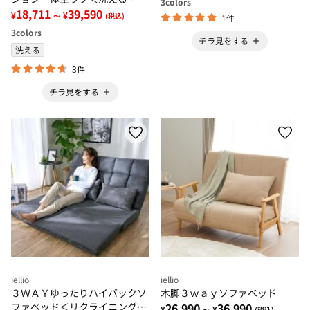
3
colors
帛（ふはく）タイプ・フロアソ
18,711
39,590
¥
¥
～
(税込)
1件
ファ・ローソファー・ロングシ
3
colors
ーズン＞
チラ見をする
洗える
3件
チラ見をする
iellio
iellio
３ＷＡＹゆったりハイバックソ
木脚３ｗａｙソファベッド
ファベッド＜リクライニングソ
26,990
36,990
¥
¥
～
(税込)