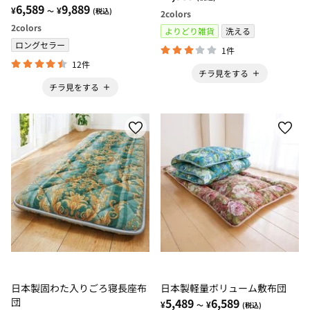
6,589
9,889
¥
¥
～
(税込)
2
colors
2
colors
よりどり雑貨
洗える
ロングセラー
1件
12件
チラ見をする
チラ見をする
日本製固わた入りごろ寝長座布
日本製軽量ボリューム敷布団
団
5,489
6,589
¥
¥
～
(税込)