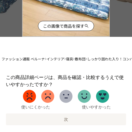
この画像で商品を探す
ファッション通販 ベルーナ
インテリア
寝具
敷布団
しっかり固わた入り！コン
1
この商品詳細ページは、商品を確認・比較するうえで使
か
いやすかったですか？
ら
5
ま
で
使いにくかった
使いやすかった
の
オ
次
プ
シ