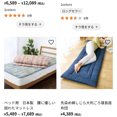
6,589
12,089
¥
¥
～
(税込)
2
colors
2
colors
ロングセラー
9件
9件
チラ見をする
チラ見をする
ベッド用 日本製 腰に優しい
先染め綿しじら大判ごろ寝長座
固わたマットレス
布団
5,489
7,689
4,389
¥
¥
¥
～
(税込)
(税込)