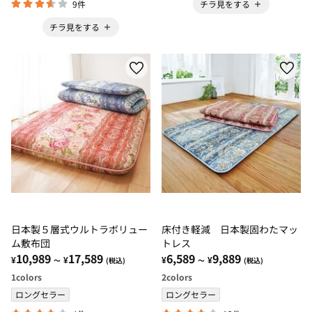
9件
チラ見をする
チラ見をする
日本製５層式ウルトラボリュー
床付き軽減 日本製固わたマッ
ム敷布団
トレス
10,989
17,589
6,589
9,889
¥
¥
¥
¥
～
(税込)
～
(税込)
1
colors
2
colors
ロングセラー
ロングセラー