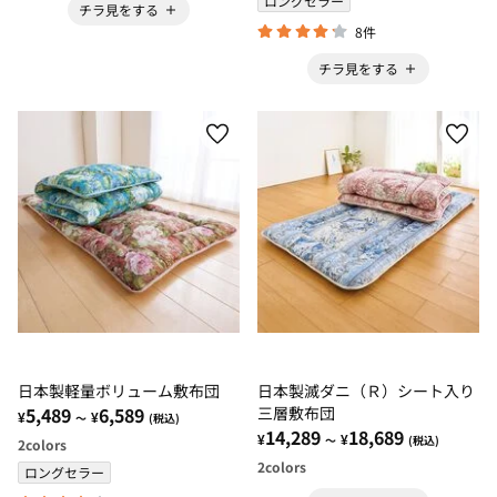
ロングセラー
チラ見をする
8件
チラ見をする
日本製軽量ボリューム敷布団
日本製滅ダニ（Ｒ）シート入り
5,489
6,589
三層敷布団
¥
¥
～
(税込)
14,289
18,689
¥
¥
～
(税込)
2
colors
2
colors
ロングセラー