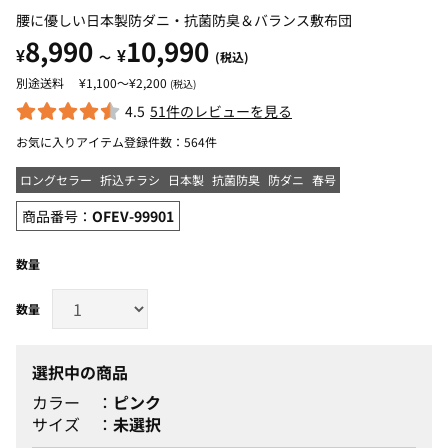
腰に優しい日本製防ダニ・抗菌防臭＆バランス敷布団
8,990
10,990
¥
¥
～
(税込)
¥1,100～¥2,200
(税込)
4.5
51件のレビューを見る
お気に入りアイテム登録件数：
564件
ロングセラー
折込チラシ
日本製
抗菌防臭
防ダニ
春号
商品番号：
OFEV-99901
数量
選択中の商品
カラー
ピンク
サイズ
未選択