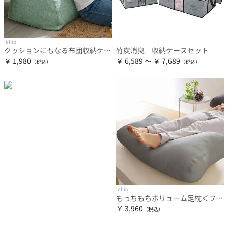
iellio
クッションにもなる布団収納ケース＜洋服収納・布団収納袋・クッション・腰あて・便利・見せる収納＞
竹炭消臭 収納ケースセット
￥ 1,980
￥ 6,589 ～ ￥ 7,689
iellio
もっちもちボリューム足枕＜フットピロー・抱き枕・クッション・脚枕＞
￥ 3,960