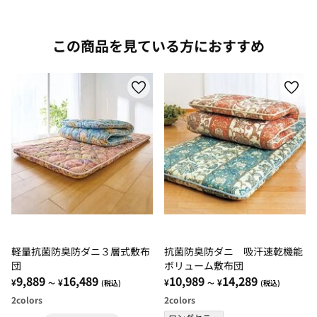
この商品を見ている方におすすめ
軽量抗菌防臭防ダニ３層式敷布
抗菌防臭防ダニ 吸汗速乾機能
団
ボリューム敷布団
9,889
16,489
10,989
14,289
¥
¥
¥
¥
～
(税込)
～
(税込)
2
colors
2
colors