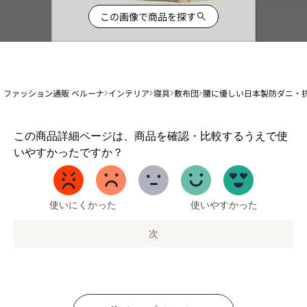
この画像で商品を探す
ファッション通販 ベルーナ
インテリア
寝具
敷布団
腰に優しい日本製防ダニ・
1
この商品詳細ページは、商品を確認・比較するうえで使
か
いやすかったですか？
ら
5
ま
で
使いにくかった
使いやすかった
の
オ
次
プ
シ
ョ
ン
を