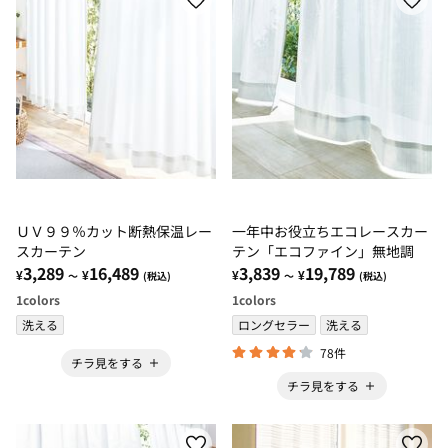
ＵＶ９９％カット断熱保温レー
一年中お役立ちエコレースカー
スカーテン
テン「エコファイン」無地調
3,289
16,489
3,839
19,789
¥
¥
¥
¥
～
(税込)
～
(税込)
1
colors
1
colors
洗える
ロングセラー
洗える
78件
チラ見をする
チラ見をする