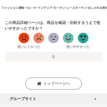
ファッション通販 ベルーナ
インテリア
カーテン
レースカーテン
おしゃれな柄
1
この商品詳細ページは、商品を確認・比較するうえで使
か
いやすかったですか？
ら
5
ま
で
使いにくかった
使いやすかった
の
オ
次
プ
シ
ョ
ン
を
トップページへ
選
択
し
グループサイト
ま
す。