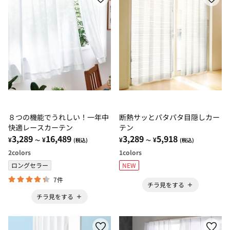
８つの機能でうれしい！一年中
断熱サッとパタパタ目隠しカー
快適レースカーテン
テン
3,289
16,489
3,289
5,918
¥
¥
¥
¥
～
(税込)
～
(税込)
2
colors
1
colors
ロングセラー
NEW
7件
チラ見をする
チラ見をする