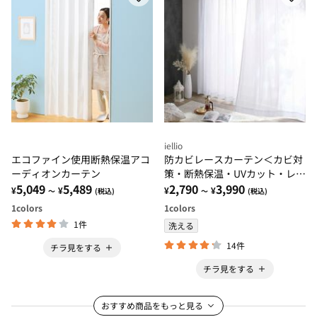
iellio
エコファイン使用断熱保温アコ
防カビレースカーテン＜カビ対
ーディオンカーテン
策・断熱保温・UVカット・レー
5,049
5,489
スカーテン・２枚組・洗える・
2,790
3,990
¥
¥
¥
¥
～
(税込)
～
(税込)
見えにくい・省エネ対策・節
1
colors
1
colors
電・梅雨＞
1件
洗える
14件
チラ見をする
チラ見をする
おすすめ商品をもっと見る