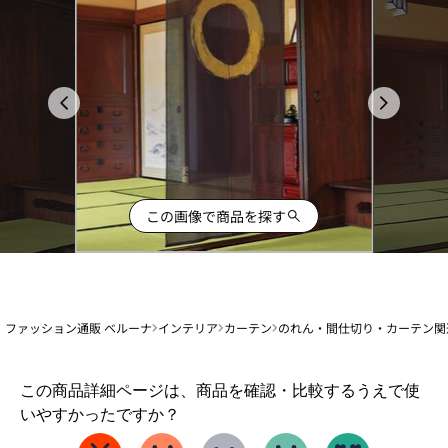
この画像で商品を探す
ファッション通販 ベルーナ
インテリア
カーテン
のれん・間仕切り・カーテン関
1
この商品詳細ページは、商品を確認・比較するうえで使
か
いやすかったですか？
ら