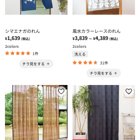
シマエナガのれん
風水カラーレースのれん
1,639
3,839
4,389
¥
¥
¥
(税込)
～
(税込)
2
colors
2
colors
1件
洗える
31件
チラ見をする
チラ見をする