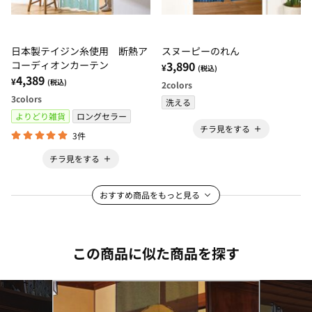
日本製テイジン糸使用 断熱ア
スヌーピーのれん
コーディオンカーテン
3,890
¥
(税込)
4,389
¥
(税込)
2
colors
3
colors
洗える
よりどり雑貨
ロングセラー
チラ見をする
3件
チラ見をする
おすすめ商品をもっと見る
この商品に似た商品を探す