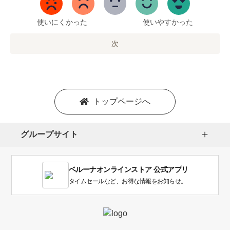
5
ま
で
使いにくかった
使いやすかった
の
オ
次
プ
シ
ョ
ン
を
トップページへ
選
択
し
グループサイト
ま
す。
1
ベルーナオンラインストア 公式アプリ
は
使
タイムセールなど、お得な情報をお知らせ。
い
に
く
か