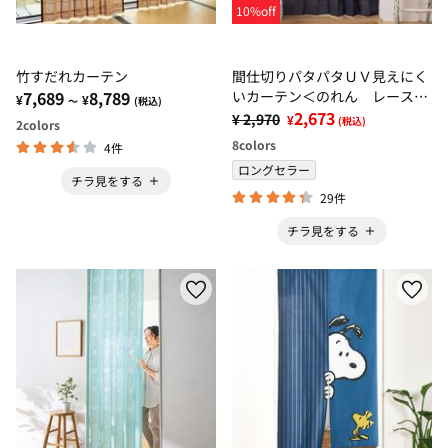
10%off
竹すだれカーテン
間仕切りパタパタＵＶ見えにく
7,689
8,789
いカーテン＜のれん レース
¥
¥
～
(税込)
遮熱 断熱 ＵＶカット 北欧
2,673
¥ 2,970
¥
(税込)
2
colors
風 目隠しカーテン ドア仕切
8
colors
4件
り 玄関＞
ロングセラー
チラ見をする
29件
チラ見をする