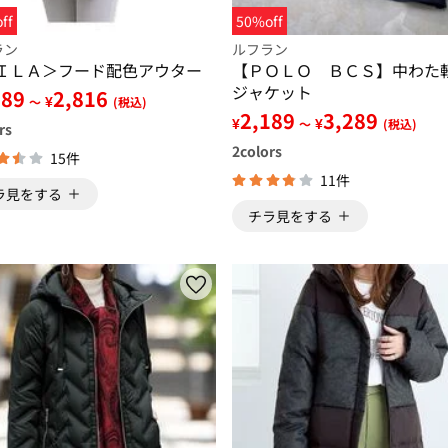
ff
50%off
ラン
ルフラン
ＩＬＡ＞フード配色アウター
【ＰＯＬＯ ＢＣＳ】中わた
ジャケット
189
2,816
¥
～
(税込)
2,189
3,289
¥
¥
～
(税込)
rs
2
colors
15件
11件
ラ見をする
チラ見をする