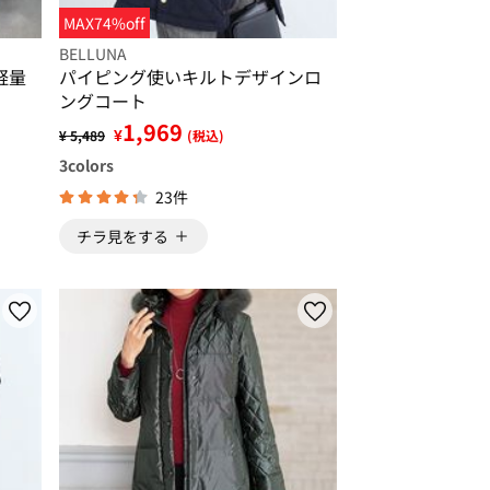
MAX74%off
BELLUNA
軽量
パイピング使いキルトデザインロ
ングコート
1,969
¥
¥ 5,489
(税込)
3
colors
23件
チラ見をする