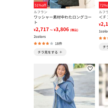
51%off
72%o
ルフラン
ルフ
ワッシャー素材中わたロングコー
＜Ｆ
ト
2,
¥
2,717
3,806
¥
¥
～
(税込)
1
colo
2
colors
18件
チ
チラ見をする