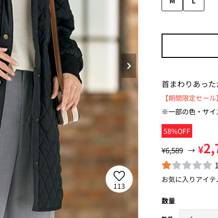
M
L
首まわりあった
【期間限定セール】
※一部の色・サイ
58%OFF
2,
¥
¥6,589
→
お気に入りアイテ
113
数量