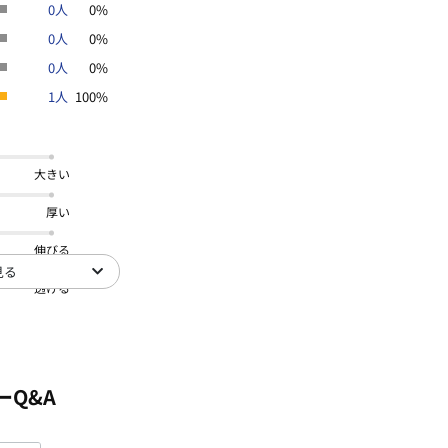
0人
0%
0人
0%
0人
0%
1人
100%
大きい
厚い
伸びる
見る
透ける
ーQ&A