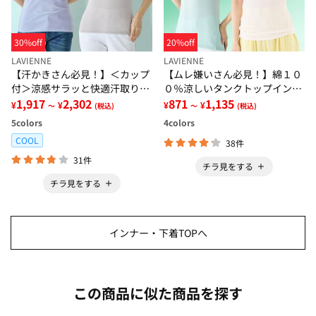
30%off
20%off
LAVIENNE
LAVIENNE
【汗かきさん必見！】＜カップ
【ムレ嫌いさん必見！】綿１０
付＞涼感サラッと快適汗取りタ
０％涼しいタンクトップインナ
ンクトップインナー＜さらりラ
1,917
2,302
ー＜さらりラボ＞
871
1,135
¥
¥
¥
¥
～
(税込)
～
(税込)
ボ＞
5
colors
4
colors
COOL
38件
31件
チラ見をする
チラ見をする
インナー・下着TOPへ
この商品に似た商品を探す