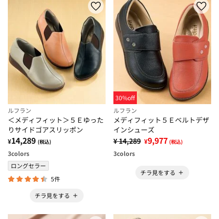
30%off
ルフラン
ルフラン
＜メディフィット＞５Ｅゆった
メディフィット５Ｅベルトデザ
りサイドゴアスリッポン
インシューズ
14,289
9,977
¥ 14,289
¥
¥
(税込)
(税込)
3
colors
3
colors
ロングセラー
チラ見をする
5件
チラ見をする