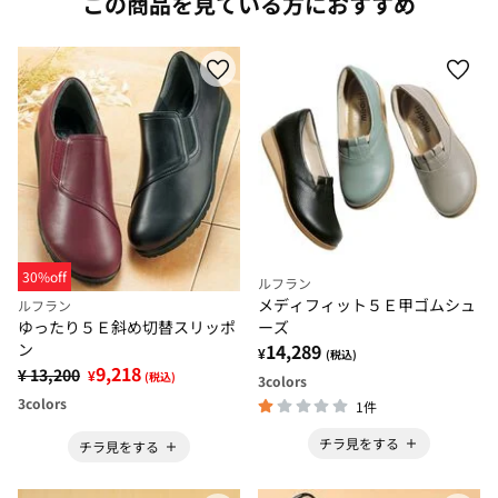
この商品を見ている方におすすめ
30%off
ルフラン
メディフィット５Ｅ甲ゴムシュ
ルフラン
ーズ
ゆったり５Ｅ斜め切替スリッポ
14,289
ン
¥
(税込)
9,218
¥ 13,200
¥
(税込)
3
colors
3
colors
1件
チラ見をする
チラ見をする