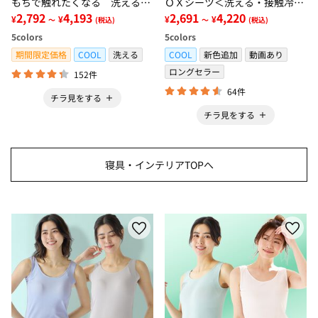
もちで触れたくなる 洗えるラ
ＯＸシーツ＜洗える・接触冷
グ＜低反発・滑りにくい・接触
2,792
4,193
感・抗菌防臭・時短・家事楽・
2,691
4,220
¥
¥
¥
¥
～
(税込)
～
(税込)
冷感・防ダニ・カーペット＞
ボックスシーツ・寝苦しさ対策
5
colors
5
colors
＞
期間限定価格
COOL
洗える
COOL
新色追加
動画あり
ロングセラー
152件
64件
チラ見をする
チラ見をする
寝具・インテリアTOPへ