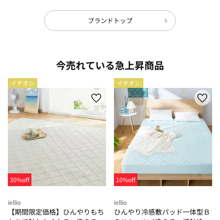
ブランドトップ
今売れている急上昇商品
イチオシ
イチオシ
30%off
10%off
iellio
iellio
【期間限定価格】ひんやりもち
ひんやり冷感敷パッド一体型Ｂ