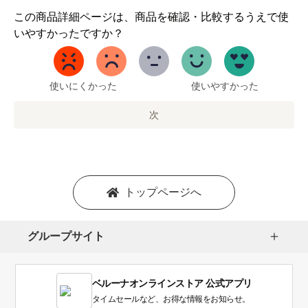
1
この商品詳細ページは、商品を確認・比較するうえで使
か
いやすかったですか？
ら
5
ま
で
使いにくかった
使いやすかった
の
オ
次
プ
シ
ョ
ン
を
トップページへ
選
択
し
グループサイト
ま
す。
1
ベルーナオンラインストア 公式アプリ
は
使
タイムセールなど、お得な情報をお知らせ。