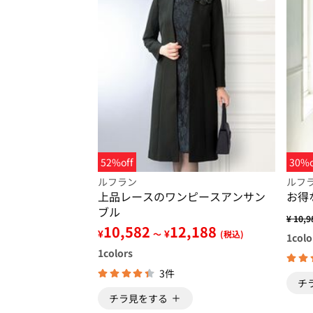
52%off
30%o
ルフラン
ルフ
上品レースのワンピースアンサン
お得
ブル
¥ 10,9
10,582
12,188
¥
¥
～
(税込)
1
colo
1
colors
3件
チ
チラ見をする