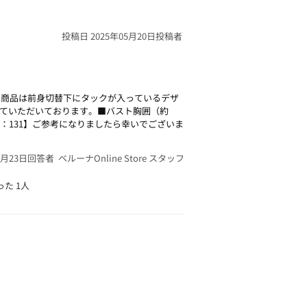
投稿日 2025年05月20日
投稿者
の商品は前身切替下にタックが入っているデザ
ていただいております。■バスト胸囲（約
4／4L：131】ご参考になりましたら幸いでございま
5月23日
回答者 ベルーナOnline Store スタッフ
った
1人