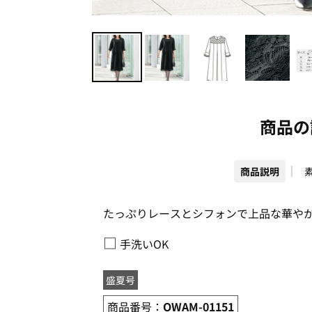
商品の
商品説明
たっぷりレースとシフォンで上品な華や
□
手洗いOK
盛夏号
商品番号：
OWAM-01151