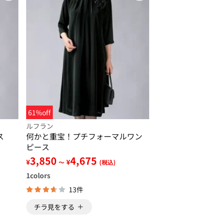
61%off
ルフラン
ス
何かと重宝！プチフォーマルワン
ピース
3,850
4,675
¥
¥
～
(税込)
1
colors
13件
チラ見をする