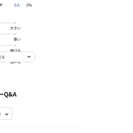
0人
0%
大きい
厚い
伸びる
見る
透ける
ーQ&A