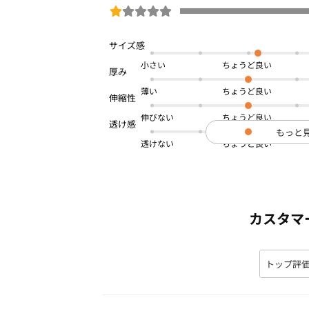
小さい
薄い
伸びない
もっと
透けない
カスタマ