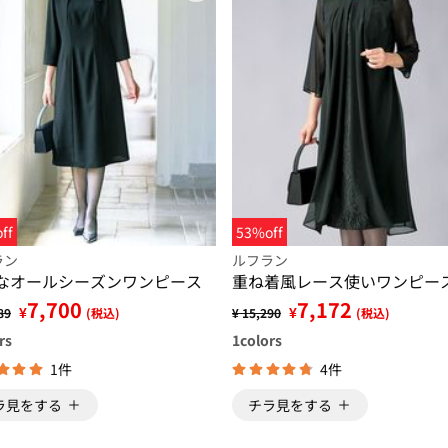
ff
53%off
ラン
ルフラン
なオールシーズンワンピース
重ね着風レース使いワンピー
7,700
7,172
¥
¥
89
(税込)
¥ 15,290
(税込)
rs
1
colors
1件
4件
ラ見をする
チラ見をする