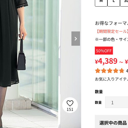
M
L
3
お得なフォーマ
【期間限定セール】
※一部の色・サイ
50%OFF
4,389
¥
¥
～
お気に入りアイテ
数量
151
選択中の商品