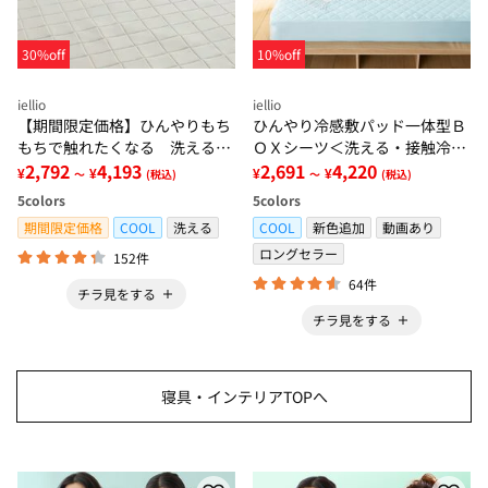
30%off
10%off
iellio
iellio
【期間限定価格】ひんやりもち
ひんやり冷感敷パッド一体型Ｂ
もちで触れたくなる 洗えるラ
ＯＸシーツ＜洗える・接触冷
グ＜低反発・滑りにくい・接触
2,792
4,193
感・抗菌防臭・時短・家事楽・
2,691
4,220
¥
¥
¥
¥
～
(税込)
～
(税込)
冷感・防ダニ・カーペット＞
ボックスシーツ・寝苦しさ対策
5
colors
5
colors
＞
期間限定価格
COOL
洗える
COOL
新色追加
動画あり
ロングセラー
152件
64件
チラ見をする
チラ見をする
寝具・インテリアTOPへ