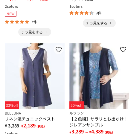
2
colors
1
colors
9件
NEW
2件
チラ見をする
チラ見をする
33%off
50%off
BELLUNA
ルフラン
リネン混チュニックベスト
【２色組】サラリとお出かけ！
2,189
ジレアンサンブル
¥ 3,289
¥
(税込)
3,289
4,389
¥
¥
～
(税込)
1
colors