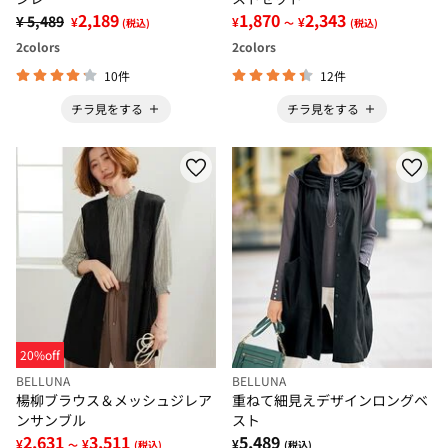
2,189
1,870
2,343
¥ 5,489
¥
¥
¥
(税込)
～
(税込)
2
colors
2
colors
10件
12件
チラ見をする
チラ見をする
20%off
BELLUNA
BELLUNA
楊柳ブラウス＆メッシュジレア
重ねて細見えデザインロングベ
ンサンブル
スト
2,631
3,511
5,489
¥
¥
¥
～
(税込)
(税込)