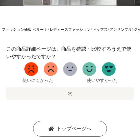
ファッション通販 ベルーナ
レディースファッション
トップス
アンサンブル
ジ
1
この商品詳細ページは、商品を確認・比較するうえで使
か
いやすかったですか？
ら
5
ま
で
使いにくかった
使いやすかった
の
オ
次
プ
シ
ョ
ン
を
トップページへ
選
択