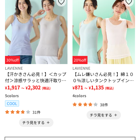
30%off
20%off
LAVIENNE
LAVIENNE
【汗かきさん必見！】＜カップ
【ムレ嫌いさん必見！】綿１０
付＞涼感サラッと快適汗取りタ
０％涼しいタンクトップインナ
ンクトップインナー＜さらりラ
1,917
2,302
ー＜さらりラボ＞
871
1,135
¥
¥
¥
¥
～
(税込)
～
(税込)
ボ＞
5
colors
4
colors
COOL
38件
31件
チラ見をする
チラ見をする