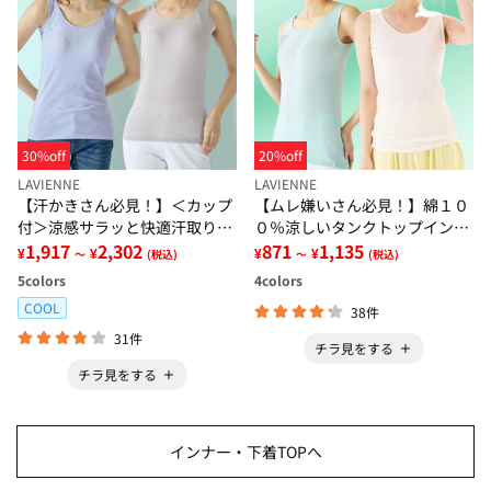
30%off
20%off
LAVIENNE
LAVIENNE
【汗かきさん必見！】＜カップ
【ムレ嫌いさん必見！】綿１０
付＞涼感サラッと快適汗取りタ
０％涼しいタンクトップインナ
ンクトップインナー＜さらりラ
1,917
2,302
ー＜さらりラボ＞
871
1,135
¥
¥
¥
¥
～
(税込)
～
(税込)
ボ＞
5
colors
4
colors
COOL
38件
31件
チラ見をする
チラ見をする
インナー・下着TOPへ