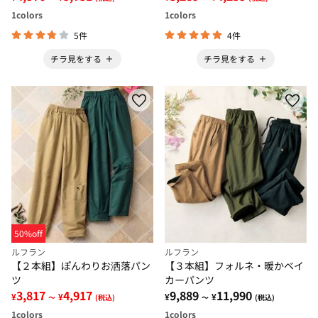
1
colors
1
colors
5件
4件
チラ見をする
チラ見をする
50%off
ルフラン
ルフラン
【２本組】ぽんわりお洒落パン
【３本組】フォルネ・暖かベイ
ツ
カーパンツ
3,817
4,917
9,889
11,990
¥
¥
¥
¥
～
(税込)
～
(税込)
1
colors
1
colors