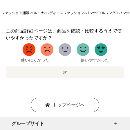
ファッション通販 ベルーナ
レディースファッション
パンツ
フルレングスパンツ
1
この商品詳細ページは、商品を確認・比較するうえで使
か
いやすかったですか？
ら
5
ま
で
使いにくかった
使いやすかった
の
オ
次
プ
シ
ョ
ン
を
トップページへ
選
択
し
グループサイト
ま