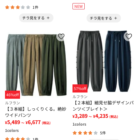
NEW
1件
チラ見をする
チラ見をする
57%off
46%off
ルフラン
【２本組】細見せ脇デザインパ
ルフラン
ンツ＜ブレイト＞
【３本組】しっくりくる。絶妙
3,289
4,235
ワイドパンツ
¥
¥
～
(税込)
5,489
6,677
¥
¥
～
(税込)
1
colors
1
colors
5件
1件