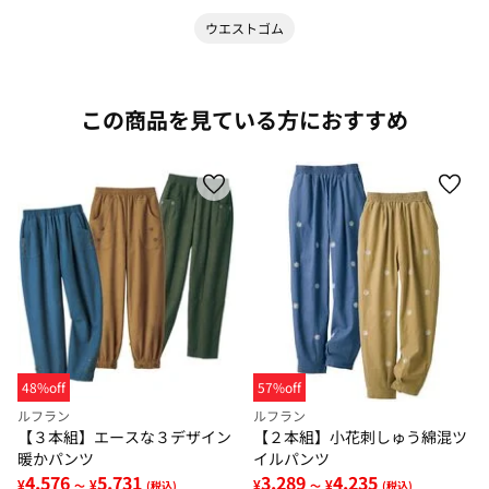
ウエストゴム
この商品を見ている方におすすめ
48%off
57%off
ルフラン
ルフラン
【３本組】エースな３デザイン
【２本組】小花刺しゅう綿混ツ
暖かパンツ
イルパンツ
4,576
5,731
3,289
4,235
¥
¥
¥
¥
～
(税込)
～
(税込)