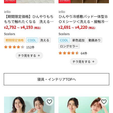
iellio
iellio
【期間限定価格】ひんやりもち
ひんやり冷感敷パッド一体型Ｂ
もちで触れたくなる 洗えるラ
ＯＸシーツ＜洗える・接触冷
グ＜低反発・滑りにくい・接触
2,792
4,193
感・抗菌防臭・時短・家事楽・
2,691
4,220
¥
¥
¥
¥
～
(税込)
～
(税込)
冷感・防ダニ・カーペット＞
ボックスシーツ・寝苦しさ対策
5
colors
5
colors
＞
期間限定価格
COOL
洗える
COOL
新色追加
動画あり
ロングセラー
152件
64件
チラ見をする
チラ見をする
寝具・インテリアTOPへ