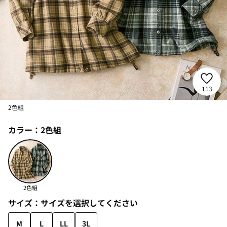
113
2色組
カラー：
2色組
2色組
サイズ：
サイズを選択してください
M
L
LL
3L