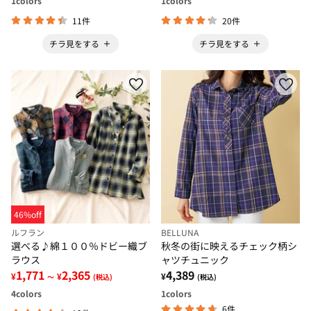
1
colors
1
colors
11件
20件
チラ見をする
チラ見をする
46%off
ルフラン
BELLUNA
選べる♪綿１００％ドビー織ブ
秋冬の街に映えるチェック柄シ
ラウス
ャツチュニック
1,771
2,365
4,389
¥
¥
¥
～
(税込)
(税込)
4
colors
1
colors
6件