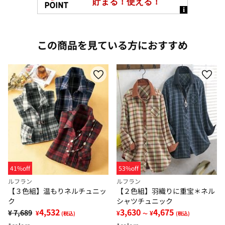
この商品を見ている方におすすめ
41%off
53%off
ルフラン
ルフラン
【３色組】温もりネルチュニッ
【２色組】羽織りに重宝＊ネル
ク
シャツチュニック
4,532
3,630
4,675
¥ 7,689
¥
¥
¥
(税込)
～
(税込)