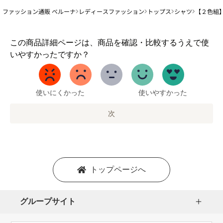
ファッション通販 ベルーナ
レディースファッション
トップス
シャツ
【２色組
1
この商品詳細ページは、商品を確認・比較するうえで使
か
いやすかったですか？
ら
5
ま
で
使いにくかった
使いやすかった
の
オ
次
プ
シ
ョ
ン
を
トップページへ
選
択
し
グループサイト
ま
す。