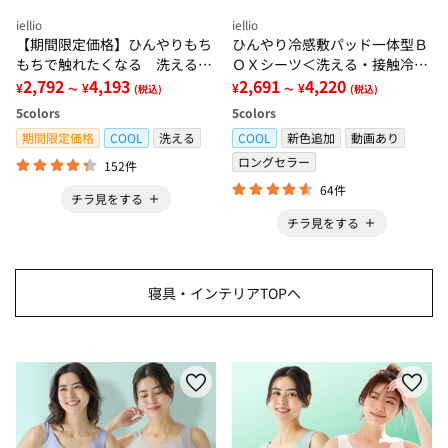
iellio
iellio
【期間限定価格】ひんやりもち
ひんやり冷感敷パッド一体型Ｂ
もちで触れたくなる 洗えるラ
ＯＸシーツ＜洗える・接触冷
グ＜低反発・滑りにくい・接触
2,792
4,193
感・抗菌防臭・時短・家事楽・
2,691
4,220
¥
¥
¥
¥
～
(税込)
～
(税込)
冷感・防ダニ・カーペット＞
ボックスシーツ・寝苦しさ対策
5
colors
5
colors
＞
期間限定価格
COOL
洗える
COOL
新色追加
動画あり
ロングセラー
152件
64件
チラ見をする
チラ見をする
寝具・インテリアTOPへ