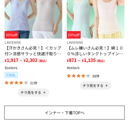
30%off
20%off
LAVIENNE
LAVIENNE
【汗かきさん必見！】＜カップ
【ムレ嫌いさん必見！】綿１０
付＞涼感サラッと快適汗取りタ
０％涼しいタンクトップインナ
ンクトップインナー＜さらりラ
1,917
2,302
ー＜さらりラボ＞
871
1,135
¥
¥
¥
¥
～
(税込)
～
(税込)
ボ＞
5
colors
4
colors
COOL
38件
31件
チラ見をする
チラ見をする
インナー・下着TOPへ