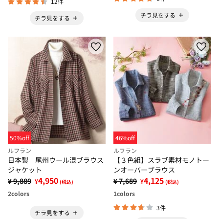
12件
チラ見をする
チラ見をする
50%off
46%off
ルフラン
ルフラン
日本製 尾州ウール混ブラウス
【３色組】スラブ素材モノトー
ジャケット
ンオーバーブラウス
4,950
4,125
¥ 9,889
¥ 7,689
¥
¥
(税込)
(税込)
2
colors
1
colors
3件
チラ見をする