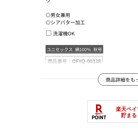
り
◎男女兼用
◎シアバター加工
□
洗濯機OK
ユニセックス
綿100%
秋号
商品番号：
OFYQ-00338
商品詳細をも