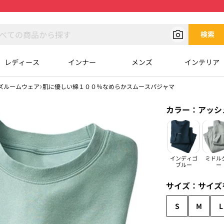
検索
レディース
インナー
メンズ
インテリア
ズルームウェア
肌に優しい綿１００％なめらかスムースパジャマ
カラー：
アッシ
インディゴ
ミドル
ブルー
ー
サイズ：
サイズ
S
M
L