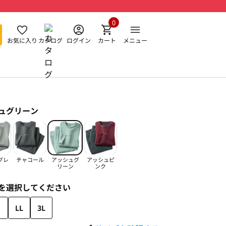
0
お気に入り
カタログ
ログイン
カート
メニュー
ュグリーン
グレ
チャコール
アッシュグ
アッシュピ
リーン
ンク
を選択してください
LL
3L