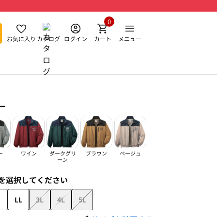
0
お気に入り
カタログ
ログイン
カート
メニュー
ー
ー
ワイン
ダークグリ
ブラウン
ベージュ
ーン
を選択してください
LL
3L
4L
5L