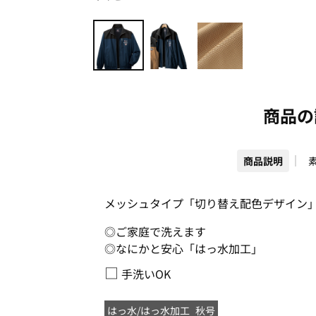
商品の
商品説明
メッシュタイプ「切り替え配色デザイン
◎ご家庭で洗えます
◎なにかと安心「はっ水加工」
□
手洗いOK
はっ水/はっ水加工
秋号