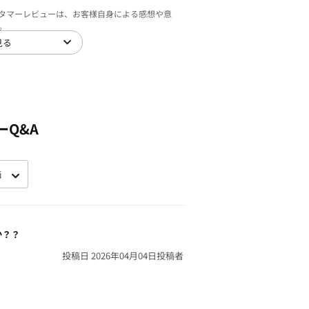
スタマーレビューは、お客様自身による感想や意
。
見る
ーQ&A
か？？
投稿日 2026年04月04日
投稿者