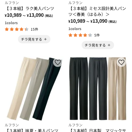
ルフラン
ルフラン
【３本組】ラク美人パンツ
【３本組】ミセス設計美人パン
10,989
13,090
ツ＜春美（はるみ）＞
¥
¥
～
(税込)
10,989
13,090
¥
¥
～
(税込)
1
colors
1
colors
15件
5件
チラ見をする
チラ見をする
ルフラン
ルフラン
【３本組】颯夏・美人パンツ
【３本組】日本製 マジックサ