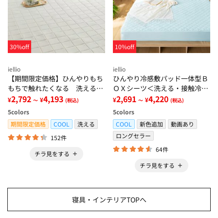
30%off
10%off
iellio
iellio
【期間限定価格】ひんやりもち
ひんやり冷感敷パッド一体型Ｂ
もちで触れたくなる 洗えるラ
ＯＸシーツ＜洗える・接触冷
グ＜低反発・滑りにくい・接触
2,792
4,193
感・抗菌防臭・時短・家事楽・
2,691
4,220
¥
¥
¥
¥
～
(税込)
～
(税込)
冷感・防ダニ・カーペット＞
ボックスシーツ・寝苦しさ対策
5
colors
5
colors
＞
期間限定価格
COOL
洗える
COOL
新色追加
動画あり
ロングセラー
152件
64件
チラ見をする
チラ見をする
寝具・インテリアTOPへ