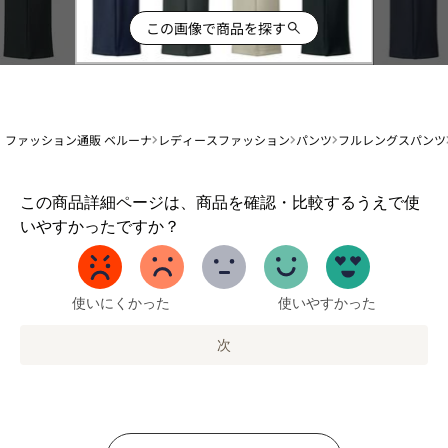
この画像で商品を探す
ファッション通販 ベルーナ
レディースファッション
パンツ
フルレングスパンツ
1
この商品詳細ページは、商品を確認・比較するうえで使
か
いやすかったですか？
ら
5
ま
で
使いにくかった
使いやすかった
の
オ
次
プ
シ
ョ
ン