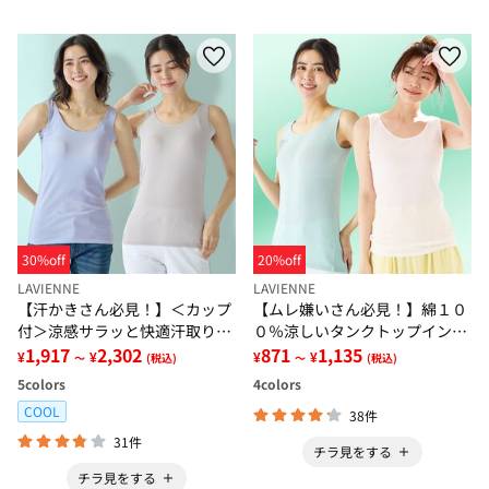
30%off
20%off
LAVIENNE
LAVIENNE
【汗かきさん必見！】＜カップ
【ムレ嫌いさん必見！】綿１０
付＞涼感サラッと快適汗取りタ
０％涼しいタンクトップインナ
ンクトップインナー＜さらりラ
1,917
2,302
ー＜さらりラボ＞
871
1,135
¥
¥
¥
¥
～
(税込)
～
(税込)
ボ＞
5
colors
4
colors
COOL
38件
31件
チラ見をする
チラ見をする