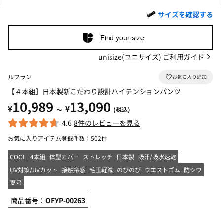
サイズを確認する
Find your size
unisize(ユニサイズ) ご利用ガイド
ルフラン
【４本組】日本製新こだわり設計ハイテンションパンツ
10,989
13,090
¥
¥
～
(税込)
4.6
8件のレビューを見る
お気に入りアイテム登録件数：
502件
COOL
4本組
体型カバー
ストレッチ
日本製
吸汗/吸水速乾
UV対策/UVカット
接触冷感
毛玉軽減
のびのび
ウエストゴム
防シワ
夏号
商品番号：
OFYP-00263