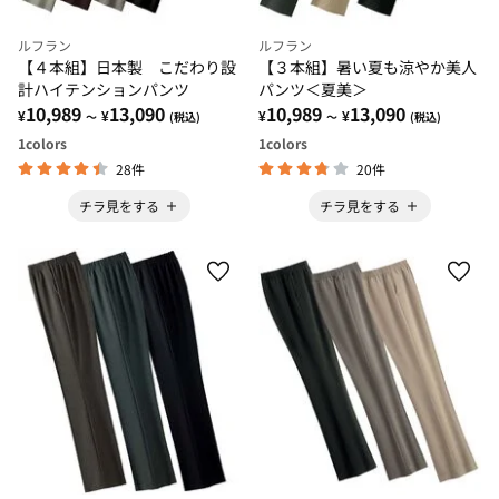
ルフラン
ルフラン
【４本組】日本製 こだわり設
【３本組】暑い夏も涼やか美人
計ハイテンションパンツ
パンツ＜夏美＞
10,989
13,090
10,989
13,090
¥
¥
¥
¥
～
(税込)
～
(税込)
1
colors
1
colors
28件
20件
チラ見をする
チラ見をする