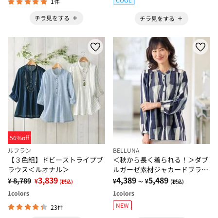
1件
チラ見をする
チラ見をする
56%off
ルフラン
BELLUNA
【３色組】ドビーストライプブ
＜秋から長く着られる！＞ダブ
ラウス＜ルオナル＞
ルガーゼ素材ジャカードブラウ
3,839
ス
4,389
5,489
¥ 8,789
¥
¥
¥
(税込)
～
(税込)
1
colors
1
colors
NEW
23件