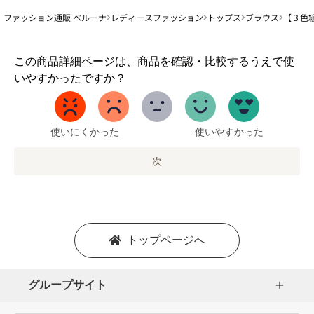
ファッション通販 ベルーナ
レディースファッション
トップス
ブラウス
【３色
1
この商品詳細ページは、商品を確認・比較するうえで使
か
いやすかったですか？
ら
5
ま
で
使いにくかった
使いやすかった
の
オ
次
プ
シ
ョ
ン
を
トップページへ
選
択
し
グループサイト
ま
す。