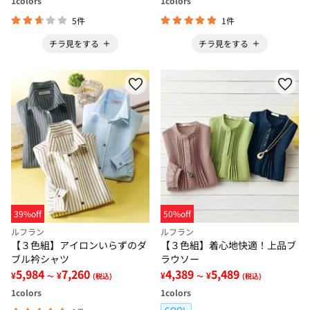
1
colors
1
colors
5件
1件
チラ見をする
チラ見をする
39%off
50%off
ルフラン
ルフラン
【３色組】アイロンいらずのダ
【３色組】着心地快適！上品ブ
ブル衿シャツ
ラウソー
5,984
7,260
4,389
5,489
¥
¥
¥
¥
～
(税込)
～
(税込)
1
colors
1
colors
COOL