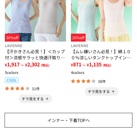
30%off
20%off
LAVIENNE
LAVIENNE
【汗かきさん必見！】＜カップ
【ムレ嫌いさん必見！】綿１０
付＞涼感サラッと快適汗取りタ
０％涼しいタンクトップインナ
ンクトップインナー＜さらりラ
1,917
2,302
ー＜さらりラボ＞
871
1,135
¥
¥
¥
¥
～
(税込)
～
(税込)
ボ＞
5
colors
4
colors
COOL
38件
31件
チラ見をする
チラ見をする
インナー・下着TOPへ