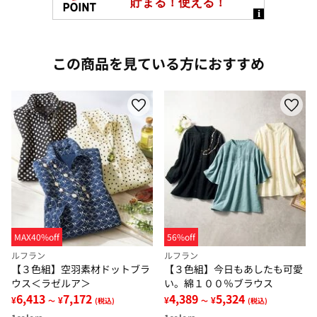
この商品を見ている方におすすめ
MAX40%off
56%off
ルフラン
ルフラン
【３色組】空羽素材ドットブラ
【３色組】今日もあしたも可愛
ウス＜ラゼルア＞
い。綿１００％ブラウス
6,413
7,172
4,389
5,324
¥
¥
¥
¥
～
(税込)
～
(税込)