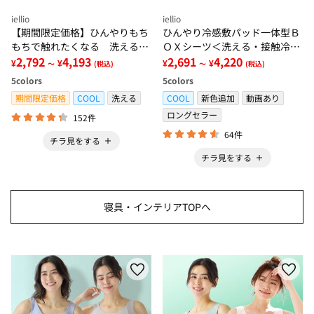
iellio
iellio
【期間限定価格】ひんやりもち
ひんやり冷感敷パッド一体型Ｂ
もちで触れたくなる 洗えるラ
ＯＸシーツ＜洗える・接触冷
グ＜低反発・滑りにくい・接触
2,792
4,193
感・抗菌防臭・時短・家事楽・
2,691
4,220
¥
¥
¥
¥
～
(税込)
～
(税込)
冷感・防ダニ・カーペット＞
ボックスシーツ・寝苦しさ対策
5
colors
5
colors
＞
期間限定価格
COOL
洗える
COOL
新色追加
動画あり
ロングセラー
152件
64件
チラ見をする
チラ見をする
寝具・インテリアTOPへ