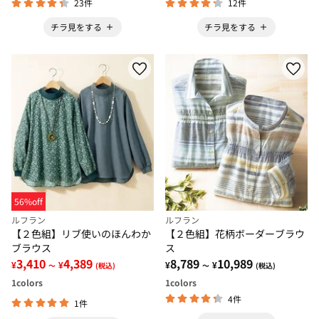
23件
12件
チラ見をする
チラ見をする
56%off
ルフラン
ルフラン
【２色組】リブ使いのほんわか
【２色組】花柄ボーダーブラウ
ブラウス
ス
3,410
4,389
8,789
10,989
¥
¥
¥
¥
～
(税込)
～
(税込)
1
colors
1
colors
4件
1件