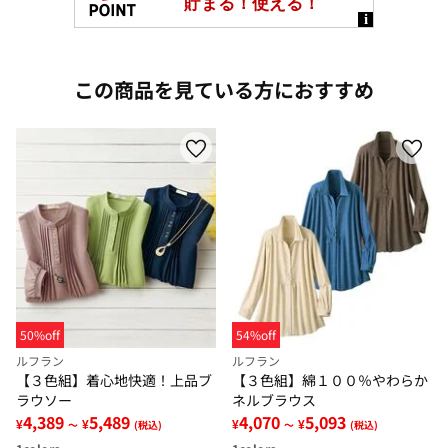
この商品を見ている方におすすめ
50%off
54%off
ルフラン
ルフラン
【３色組】着心地快適！上品ブ
【３色組】綿１００％やわらか
ラウソー
ネルブラウス
4,389
5,489
4,070
5,093
¥
¥
¥
¥
～
(税込)
～
(税込)