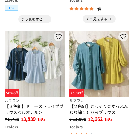
1
colors
1
colors
COOL
2件
チラ見をする
チラ見をする
56%off
78%off
ルフラン
ルフラン
【３色組】ドビーストライプブ
【２色組】こっそり楽するふん
ラウス＜ルオナル＞
わり綿１００％ブラウス
3,839
2,662
¥ 8,789
¥ 11,990
¥
¥
(税込)
(税込)
1
colors
1
colors