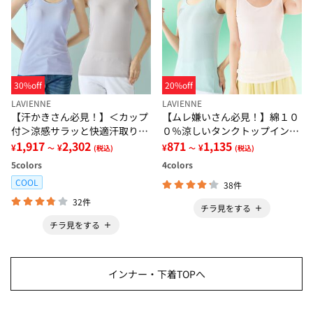
30%off
20%off
LAVIENNE
LAVIENNE
【汗かきさん必見！】＜カップ
【ムレ嫌いさん必見！】綿１０
付＞涼感サラッと快適汗取りタ
０％涼しいタンクトップインナ
ンクトップインナー＜さらりラ
1,917
2,302
ー＜さらりラボ＞
871
1,135
¥
¥
¥
¥
～
(税込)
～
(税込)
ボ＞
5
colors
4
colors
COOL
38件
32件
チラ見をする
チラ見をする
インナー・下着TOPへ