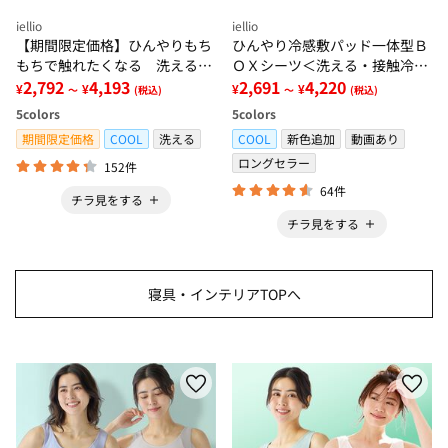
iellio
iellio
【期間限定価格】ひんやりもち
ひんやり冷感敷パッド一体型Ｂ
もちで触れたくなる 洗えるラ
ＯＸシーツ＜洗える・接触冷
グ＜低反発・滑りにくい・接触
2,792
4,193
感・抗菌防臭・時短・家事楽・
2,691
4,220
¥
¥
¥
¥
～
(税込)
～
(税込)
冷感・防ダニ・カーペット＞
ボックスシーツ・寝苦しさ対策
5
colors
5
colors
＞
期間限定価格
COOL
洗える
COOL
新色追加
動画あり
ロングセラー
152件
64件
チラ見をする
チラ見をする
寝具・インテリアTOPへ