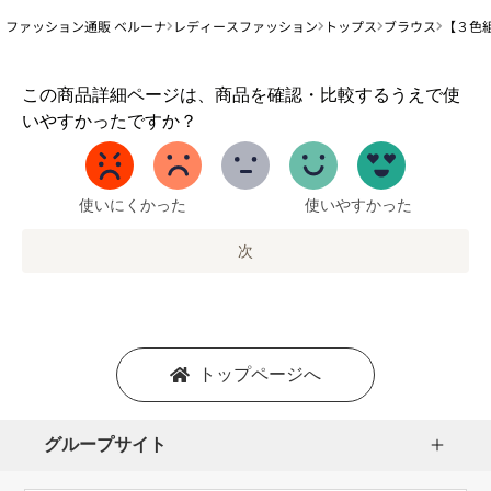
ファッション通販 ベルーナ
レディースファッション
トップス
ブラウス
【３色
1
この商品詳細ページは、商品を確認・比較するうえで使
か
いやすかったですか？
ら
5
ま
で
使いにくかった
使いやすかった
の
オ
次
プ
シ
ョ
ン
を
トップページへ
選
択
し
グループサイト
ま
す。